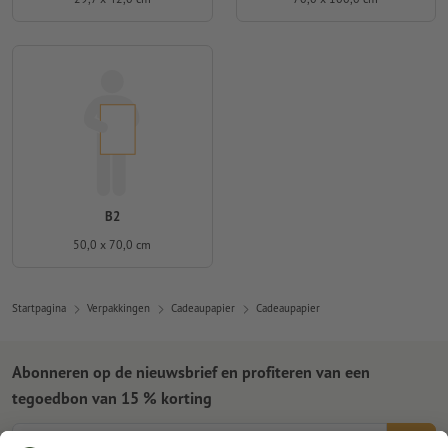
B2
50,0 x 70,0 cm
Startpagina
Verpakkingen
Cadeaupapier
Cadeaupapier
Abonneren op de nieuwsbrief en profiteren van een
tegoedbon van 15 % korting