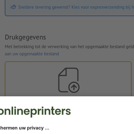
Snellere levering gewenst? Kies voor expresverzending bij h
Drukgegevens
Met betrekking tot de verwerking van het opgemaakte bestand gel
aan uw opgemaakte bestand
Eigen opgemaakte bestanden
U kunt uw opgemaakte bestanden vóór of na aankoop
uploaden.