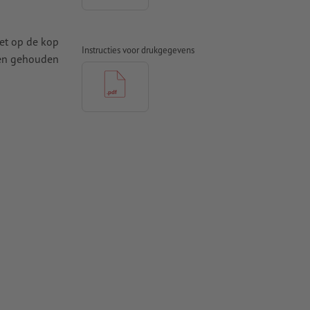
iet op de kop
Instructies voor drukgegevens
den gehouden
t ten minste
 naar krommen
n papier,
pier