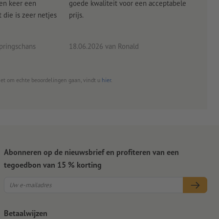
een keer een
goede kwaliteit voor een acceptabele
KLED
die is zeer netjes
prijs.
tevr
eind
pringschans
18.06.2026
van Ronald
02.0
het om echte beoordelingen gaan, vindt u
hier
.
Abonneren op de nieuwsbrief en profiteren van een
tegoedbon van 15 % korting
Betaalwijzen