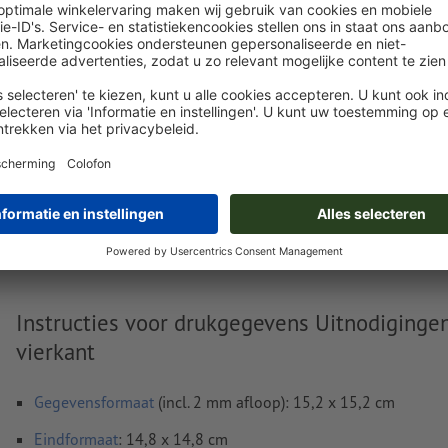
Nu uploaden
Levering circa:
€ 22,83
€
ma. 17 aug.
excl. btw
inc
Gewicht: ca.
65,7 g
Instructies voor drukgegevens Uitnodigingen
vierkant
Gegevensformaat
(incl. 2 mm afloop): 15,2 x 15,2 cm
Eindformaat
: 14,8 x 14,8 cm