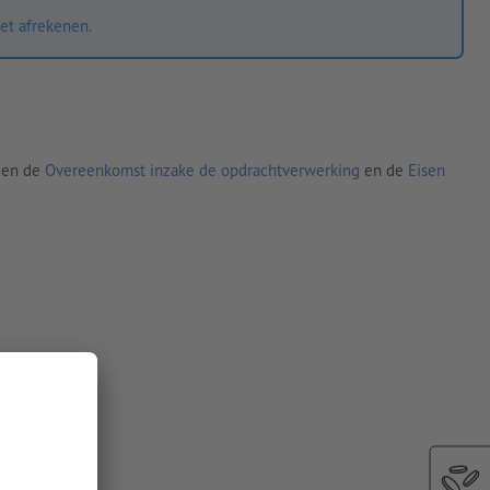
et afrekenen.
den de
Overeenkomst inzake de opdrachtverwerking
en de
Eisen