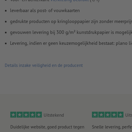
Commentaren
worden verwijderd en niet afgedrukt
leverbaar als post- of vouwkaarten
Inhoud van
formuliervelden
worden mee afgedrukt
gedrukte producten op kringlooppapier zijn zonder meerprij
Hoe maak ik afdrukgegevens correct?
gevouwen levering bij 300 g/m² kunstdrukpapier is mogelijk,
Levering, indien er geen keuzemogelijkheid bestaat: plano l
Details inzake veiligheid en de producent
Uitstekend
Uit
Duidelijke website, goed product tegen
Snelle levering, perfe