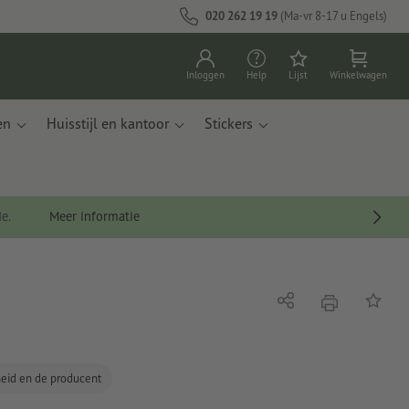
020 262 19 19
(Ma-vr 8-17 u Engels)
Inloggen
Help
Lijst
Winkelwagen
en
Huisstijl en kantoor
Stickers
de.
Meer informatie
afdrukken
Delen
Op de li
gheid en de producent