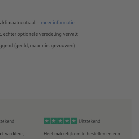
s klimaatneutraal –
meer informatie
 echter optionele veredeling vervalt
iggend (gerild, maar niet gevouwen)
stekend
Uitstekend
ct van kleur,
Heel makkelijk om te bestellen en een
Als