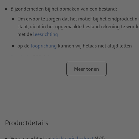
Bijzonderheden bij het opmaken van een bestand:
Om ervoor te zorgen dat het motief bij het eindproduct n
staat, dient in het opgemaakte bestand rekening te wor
met de
leesrichting
op de
looprichting
kunnen wij helaas niet altijd letten
Resolutie:
300 dpi
Rondom 2 mm
afloop
aanhouden, belangrijke informatie me
Meer tonen
4 mm afstand ten opzichte van het eindformaat
Lettertypes
moeten volledig worden ingesloten of omgezet
Kleurmodus:
CMYK, FOGRA51 (PSO Coated v3) voor gestreke
FOGRA52 (PSO Uncoated v3 FOGRA52) voor ongestreken pa
Spel- en zetfouten
worden door ons niet gecontroleerd
Productdetails
Overdrukinstellingen
worden door ons niet gecontroleerd
Voor- en achterkant
vierkleurig bedrukt
(4/4)