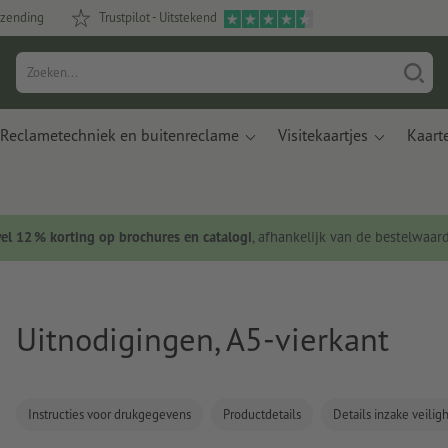
rzending
Trustpilot - Uitstekend
Reclametechniek en buitenreclame
Visitekaartjes
Kaart
wel 12 % korting op brochures en catalogi
, afhankelijk van de bestelwaar
Uitnodigingen, A5-vierkant
Instructies voor drukgegevens
Productdetails
Details inzake veili