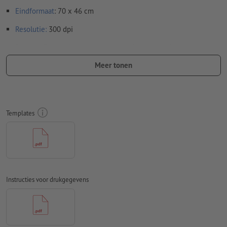
Eindformaat
: 70 x 46 cm
Resolutie:
300 dpi
Rondom 3 mm
afloop
aanhouden, belangrijke informatie met
ten minste 5 mm afstand ten opzichte van het eindformaat
Meer tonen
Lettertypes
moeten volledig worden ingesloten of omgezet
naar krommen
Kleurmodus:
CMYK, FOGRA51 (PSO Coated v3)
Templates
Spel- en zetfouten
worden door ons niet gecontroleerd
Overdrukinstellingen
worden door ons niet gecontroleerd
Commentaren
worden verwijderd en niet afgedrukt
Instructies voor drukgegevens
Inhoud van
formuliervelden
worden mee afgedrukt
Hoe maak ik afdrukgegevens correct?