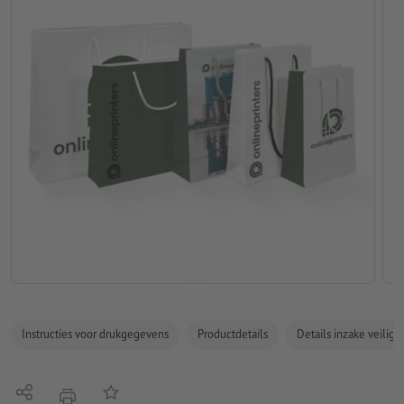
Instructies voor drukgegevens
Productdetails
Details inzake veilig
Delen
Op de lijst
afdrukken