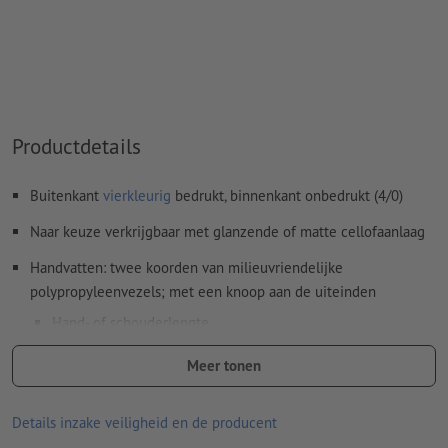
Productdetails
Buitenkant
vierkleurig
bedrukt, binnenkant onbedrukt (4/0)
Naar keuze verkrijgbaar met glanzende of matte cellofaanlaag
Handvatten: twee koorden van milieuvriendelijke
polypropyleenvezels; met een knoop aan de uiteinden
Hand- of schouderlengte
Koorddikte: 6 mm of 10 mm (incl. extra soepele katoenen
Meer tonen
vulling)
Kleuren: wit, zwart, grijs, blauw of rood
Details inzake veiligheid en de producent