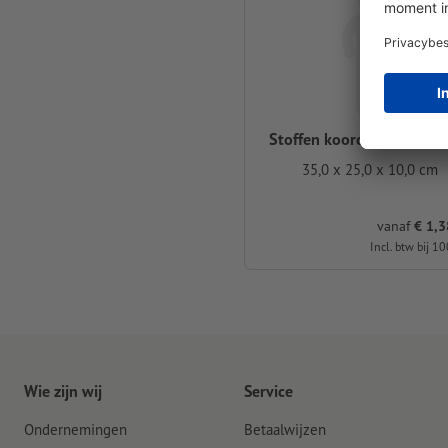
Stoffen koordtassen CLA
35,0 x 25,0 x 10,0 cm
vanaf
€ 1,38
Incl. btw bij 10
Wie zijn wij
Service
Ondernemingen
Betaalwijzen