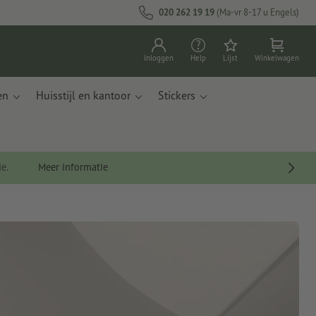
020 262 19 19
(Ma-vr 8-17 u Engels)
Inloggen
Help
Lijst
Winkelwagen
en
Huisstijl en kantoor
Stickers
de.
Meer informatie