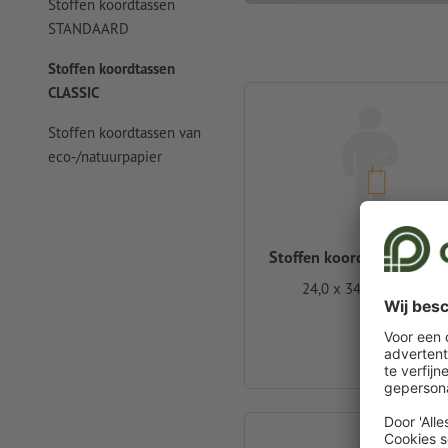
Stoffen koordtassen
STANDAARD
Stoffen koordtassen
CLASSIC
Stoffen koordtassen van
eco-/natuurpapier
Stoffen koordtassen CLA
24,0 x 34,0 x 10,0 cm
vanaf
€ 1,24
Incl. btw bij 10