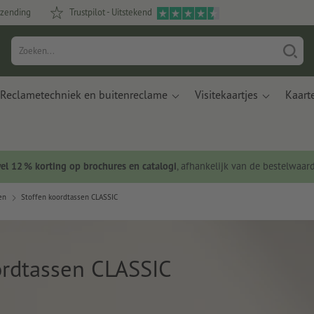
rzending
Trustpilot - Uitstekend
Reclametechniek en buitenreclame
Visitekaartjes
Kaart
wel 12 % korting op brochures en catalogi
, afhankelijk van de bestelwaar
en
Stoffen koordtassen CLASSIC
ordtassen CLASSIC