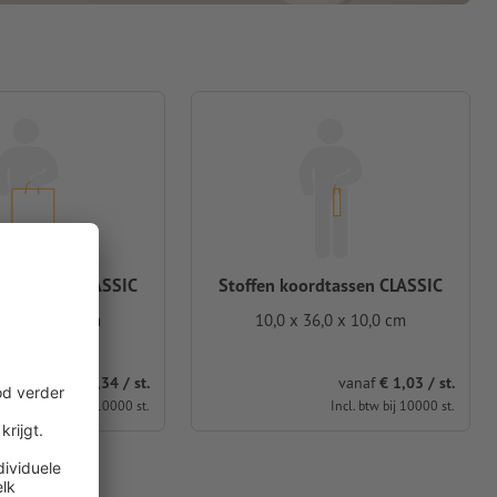
ordtassen CLASSIC
Stoffen koordtassen CLASSIC
 45,0 x 14,0 cm
10,0 x 36,0 x 10,0 cm
vanaf
€ 2,34 / st.
vanaf
€ 1,03 / st.
Incl. btw bij 10000 st.
Incl. btw bij 10000 st.