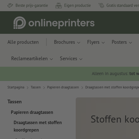
Beste prijs-garantie
Eigen productie
Gratis standaard ve
Alle producten
Brochures
Flyers
Posters
Reclameartikelen
Services
Alleen in augustus:
tot 
Startpagina
Tassen
Papieren draagtassen
Draagtassen met stoffen koordgrep
Tassen
Papieren draagtassen
Stoffen ko
Draagtassen met stoffen
koordgrepen