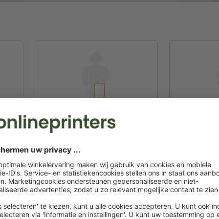
SSIC
Stoffen koordtassen CLASSIC
Stoffen ko
30,0 x 40,0 x 10,0 cm
54,0 x
 / st.
vanaf
€ 1,54 / st.
000 st.
Incl. btw bij 10000 st.