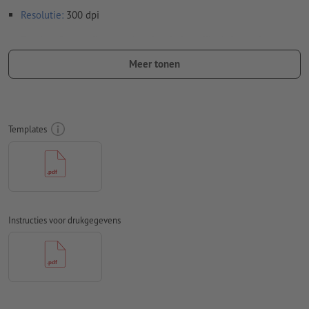
Resolutie:
300 dpi
Rondom 2 mm
afloop
aanhouden, belangrijke informatie met
ten minste 4 mm afstand ten opzichte van het eindformaat
Meer tonen
Lettertypes
moeten volledig worden ingesloten of omgezet
naar krommen
Kleurmodus:
CMYK, FOGRA51 (PSO Coated v3) voor gestreken
Templates
papier, FOGRA52 (PSO Uncoated v3 FOGRA52) voor
ongestreken papier
Spel- en zetfouten
worden door ons niet gecontroleerd
Overdrukinstellingen
worden door ons niet gecontroleerd
Instructies voor drukgegevens
Commentaren
worden verwijderd en niet afgedrukt
Inhoud van
formuliervelden
worden mee afgedrukt
Hoe maak ik afdrukgegevens correct?