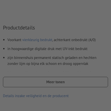
Productdetails
Voorkant
vierkleurig bedrukt
, achterkant onbedrukt (4/0)
in hoogwaardige digitale druk met UV-inkt bedrukt
zijn binnenshuis permanent statisch geladen en hechten
zonder lijm op bijna elk schoon en droog oppervlak
laten geen lijmresten op de oppervlakken achter en kunnen
weer probleemloos en snel worden verwijderd
Meer tonen
levensduur op oppervlakken is afhankelijk van:
zuiverheid en gladheid van de ondergrond
Details inzake veiligheid en de producent
frequentie van herplaatsing