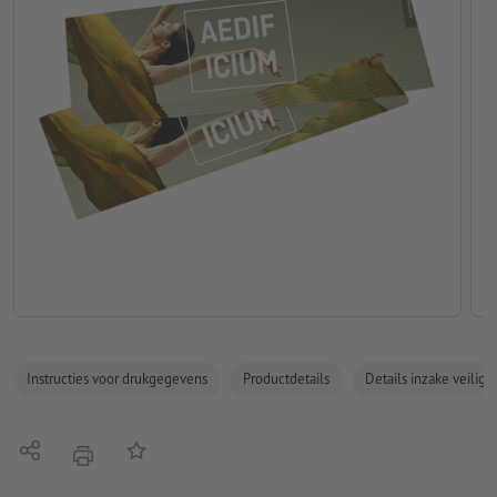
Instructies voor drukgegevens
Productdetails
Details inzake veilig
Delen
Op de lijst
afdrukken