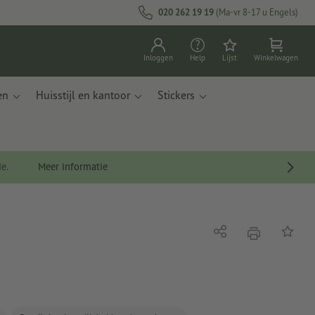
020 262 19 19
(Ma-vr 8-17 u Engels)
Inloggen
Help
Lijst
Winkelwagen
en
Huisstijl en kantoor
Stickers
de.
Meer informatie
afdrukken
Delen
Op de li