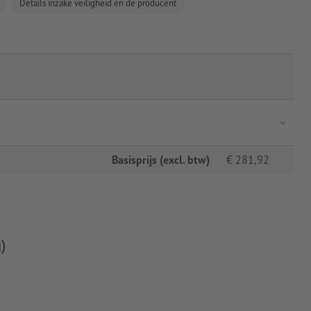
Details inzake veiligheid en de producent
Basisprijs (excl. btw)
€
281,92
)