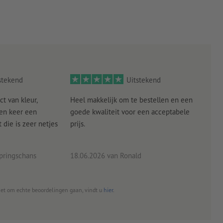
stekend
Uitstekend
ct van kleur,
Heel makkelijk om te bestellen en een
Als
een keer een
goede kwaliteit voor een acceptabele
KLED
die is zeer netjes
prijs.
tevr
eind
pringschans
18.06.2026
van Ronald
02.0
het om echte beoordelingen gaan, vindt u
hier
.