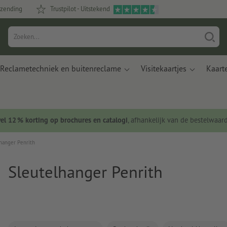
rzending
Trustpilot - Uitstekend
Reclametechniek en buitenreclame
Visitekaartjes
Kaart
wel 12 % korting op brochures en catalogi
, afhankelijk van de bestelwaar
hanger Penrith
Sleutelhanger Penrith