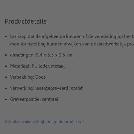
Spel- en zetfouten
worden door ons niet gecontroleerd
Productdetails
Hoe maak ik afdrukgegevens correct?
Let erop dat de afgebeelde kleuren of de veredeling op he
monitorinstelling kunnen afwijken van de daadwerkelijk pro
afmetingen: 9,4 x 3,5 x 0,5 cm
Materiaal: PU leder, metaal
Verpakking: Doos
verwerking: lasergegraveerd motief
Graveerpositie: centraal
Details inzake veiligheid en de producent