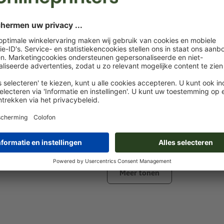
Gegevensformaat
: 3 x 1,5 cm
Bijzonderheden bij het opmaken van een bestand:
Maak een nieuw kleurveld aan en wijs aan het
in te grav
desbetreffende kleur toe.
naam van de staal: "Laser"
kleurtype: steunkleur
kleurwaarde: naar keuze
Aanwijzing: Deze "kleur" is alleen bedoeld voor producti
het is geen gekleurd ingegraveerd motief
Meer tonen
Het drukklare pdf-bestand mag alleen vectoren bevatten; j
afbeeldingen en -templates zijn niet geschikt
Meer informatie en tips over
vectorgegevens
vindt u in o
functie.