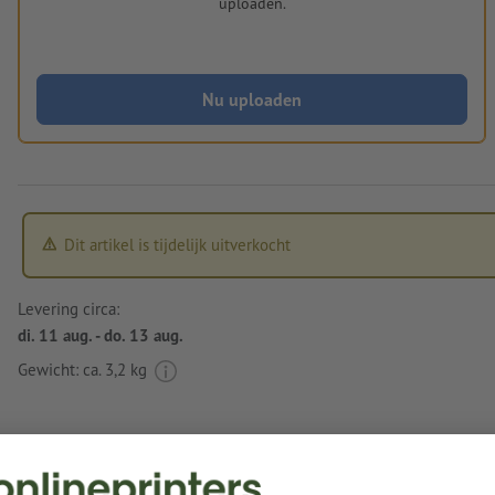
uploaden.
Nu uploaden
Dit artikel is tijdelijk uitverkocht
Levering circa:
di. 11 aug. - do. 13 aug.
Gewicht: ca.
3,2 kg
Instructies voor drukgegevens Sleutelhanger