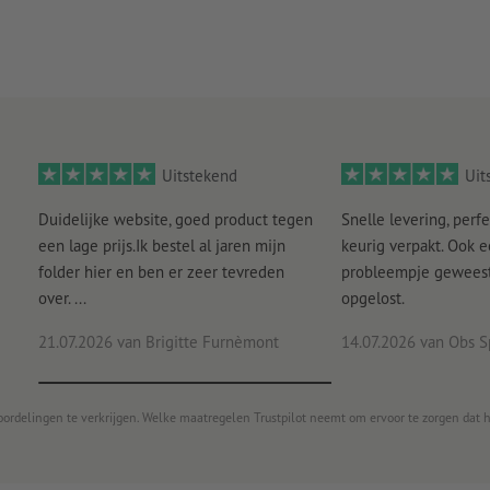
Uitstekend
Uit
Duidelijke website, goed product tegen
Snelle levering, perfe
een lage prijs.Ik bestel al jaren mijn
keurig verpakt. Ook 
folder hier en ben er zeer tevreden
probleempje geweest 
over. ...
opgelost.
21.07.2026
van Brigitte Furnèmont
14.07.2026
van Obs S
oordelingen te verkrijgen. Welke maatregelen Trustpilot neemt om ervoor te zorgen dat 