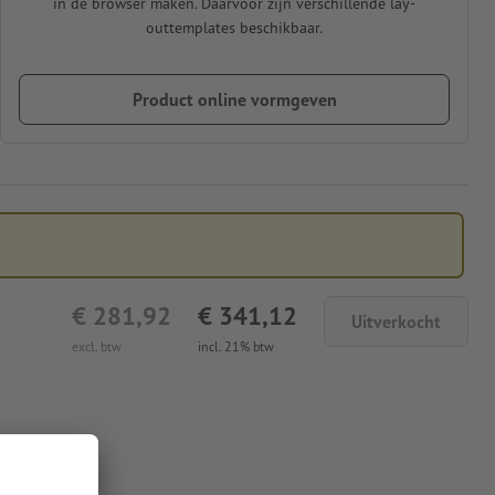
in de browser maken. Daarvoor zijn verschillende lay-
outtemplates beschikbaar.
Product online vormgeven
€ 281,92
€ 341,12
Uitverkocht
excl. btw
incl. 21% btw
 Penrith