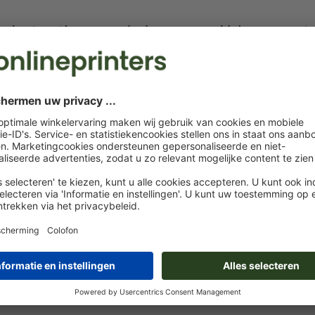
Instructies voor drukgegevens Vulpen senato
Gegevensformaat
(incl. 0 mm afloop): 3,5 x 0,5 cm
Het drukklare pdf-bestand mag alleen vectoren bevatten; j
afbeeldingen en -templates zijn niet geschikt
Meer informatie en tips over
vectorgegevens
vindt u in o
functie.
Voor een optimale drukkwaliteit moeten de elementen i
als
vectorgrafieken
zijn opgemaakt
Spel- en zetfouten
worden door ons niet gecontroleerd
Hoe maak ik afdrukgegevens correct?