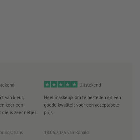
stekend
Uitstekend
ct van kleur,
Heel makkelijk om te bestellen en een
Als
een keer een
goede kwaliteit voor een acceptabele
KLED
die is zeer netjes
prijs.
tevr
eind
pringschans
18.06.2026
van Ronald
02.0