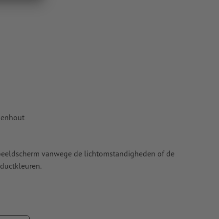
menhout
t beeldscherm vanwege de lichtomstandigheden of de
ductkleuren.