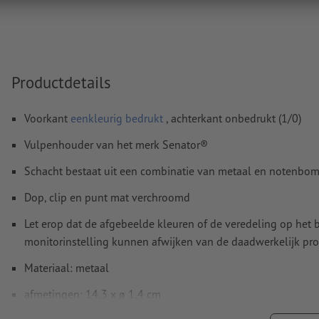
Productdetails
Voorkant
eenkleurig bedrukt
, achterkant onbedrukt (1/0)
Vulpenhouder van het merk Senator®
Schacht bestaat uit een combinatie van metaal en notenbo
Dop, clip en punt mat verchroomd
Let erop dat de afgebeelde kleuren of de veredeling op he
monitorinstelling kunnen afwijken van de daadwerkelijk pro
Materiaal: metaal
afmetingen: 14,3 x ø 1,4 cm