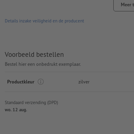
Informatie: "Made in Germany"
Meer 
Stift: Senator®-Magic-flow-G2-stift (1,0 mm), blauw schrijv
Details inzake veiligheid en de producent
merk: senator®
Verpakking: niet apart verpakt
verwerking: lasergegraveerd motief
Voorbeeld bestellen
Graveerpositie: rechts op de dop
Bestel hier een onbedrukt exemplaar.
Productkleur
zilver
Standaard verzending (DPD)
wo. 12 aug.