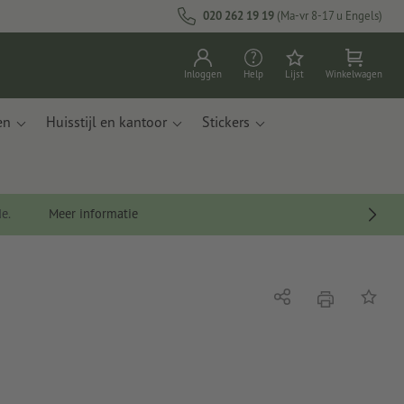
020 262 19 19
(Ma-vr 8-17 u Engels)
Inloggen
Help
Lijst
Winkelwagen
en
Huisstijl en kantoor
Stickers
de.
Meer informatie
afdrukken
Delen
Op de li