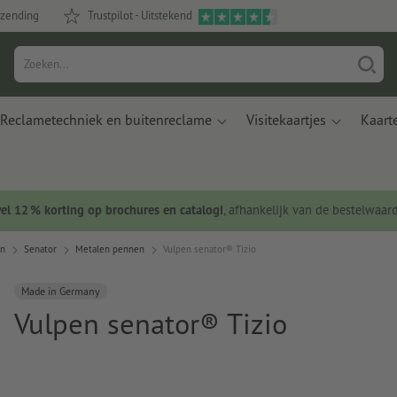
rzending
Trustpilot - Uitstekend
Reclametechniek en buitenreclame
Visitekaartjes
Kaart
wel 12 % korting op brochures en catalogi
, afhankelijk van de bestelwaar
en
Senator
Metalen pennen
Vulpen senator® Tizio
Made in Germany
Vulpen senator® Tizio