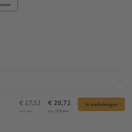
tonen
end
€ 17,12
€ 20,72
In winkelwagen
excl. btw
incl. 21% btw