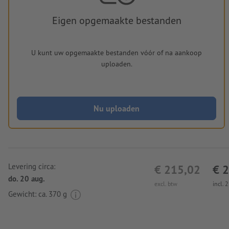
Eigen opgemaakte bestanden
U kunt uw opgemaakte bestanden vóór of na aankoop
uploaden.
Nu uploaden
Levering circa:
€ 215,02
€ 
do. 20 aug.
excl. btw
incl. 
Gewicht: ca.
370 g