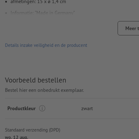
afmetingen: 15 x ø 1,4 cm
Informatie: "Made in Germany"
Stift: Senator®-Magic-flow-G2-stift (1,0 mm), blauw schrijv
Meer 
merk: senator®
Details inzake veiligheid en de producent
Verpakking: niet apart verpakt
verwerking: lasergegraveerd motief
Graveerpositie: Rechts van de clip
Voorbeeld bestellen
Bestel hier een onbedrukt exemplaar.
Productkleur
zwart
Standaard verzending (DPD)
wo. 12 aug.