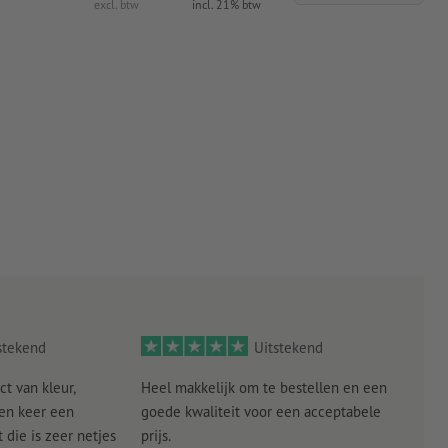
excl. btw
incl. 21% btw
stekend
Uitstekend
ct van kleur,
Heel makkelijk om te bestellen en een
Als
een keer een
goede kwaliteit voor een acceptabele
KLED
die is zeer netjes
prijs.
tevr