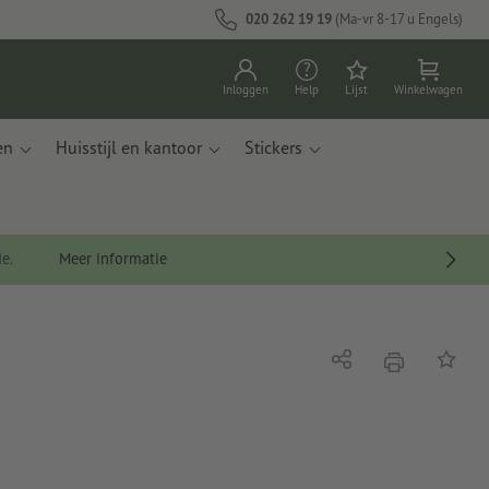
020 262 19 19
(Ma-vr 8-17 u Engels)
Inloggen
Help
Lijst
Winkelwagen
en
Huisstijl en kantoor
Stickers
de.
Meer informatie
afdrukken
Delen
Op de li