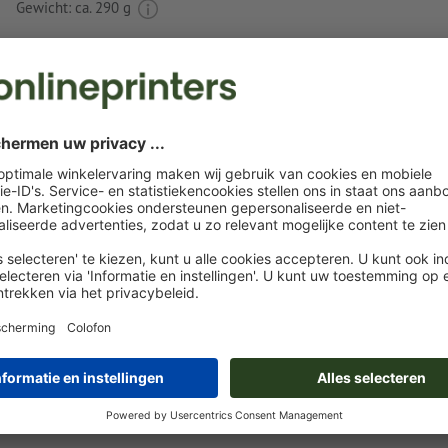
Gewicht: ca.
290 g
Instructies voor drukgegevens Draaibalpen 
Galant
Gegevensformaat
(incl. 0 mm afloop): 3,5 x 0,5 cm
Het drukklare pdf-bestand mag alleen vectoren bevatten; j
afbeeldingen en -templates zijn niet geschikt
Meer informatie en tips over
vectorgegevens
vindt u in o
functie.
Voor een optimale drukkwaliteit moeten de elementen i
als
vectorgrafieken
zijn opgemaakt
Spel- en zetfouten
worden door ons niet gecontroleerd