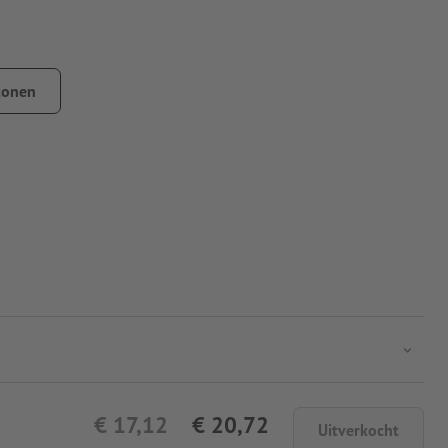
end
tonen
€ 17,12
€ 20,72
Uitverkocht