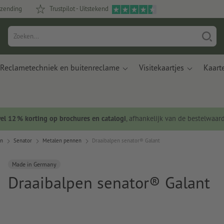
rzending
Trustpilot - Uitstekend
Reclametechniek en buitenreclame
Visitekaartjes
Kaart
wel 12 % korting op brochures en catalogi
, afhankelijk van de bestelwaar
en
Senator
Metalen pennen
Draaibalpen senator® Galant
Made in Germany
Draaibalpen senator® Galant