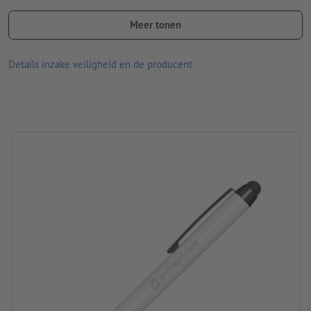
monitorinstelling kunnen afwijken van de daadwerkelijk
Meer tonen
productkleuren.
Materiaal: metaal
Details inzake veiligheid en de producent
afmetingen: 15 x ø 1,4 cm
Informatie: "Made in Germany"
Stift: Senator®-Magic-flow-G2-stift (1,0 mm), blauw schrijvend
merk: senator®
Verpakking: niet apart verpakt
verwerking: lasergegraveerd motief
Graveerpositie: Rechts van de clip