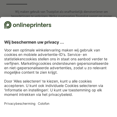
Wij maken gebruik van Trustpilot als onafhankelijk dienstverlener om
beoordelingen te verkrijgen. Welke maatregelen Trustpilot neemt om ervoor
te zorgen dat het om echte beoordelingen gaan, vindt u
hier
.
Startpagina
Reclameartikelen
Premium-relatiegeschenken
Premium
balpennen
Senator
Metalen pennen
Draaibalpen senator® Attract Stylus
Touch Pad
Abonneren op de nieuwsbrief en profiteren van een
tegoedbon van 15 % korting
Wie zijn wij
Ondernemingen
Service