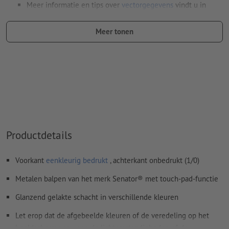
Meer informatie en tips over
vectorgegevens
vindt u in
onze Help-functie.
Meer tonen
Voor een optimale drukkwaliteit moeten de elementen in
uw bestand als
vectorgrafieken
zijn opgemaakt
Spel- en zetfouten
worden door ons niet gecontroleerd
Hoe maak ik afdrukgegevens correct?
Productdetails
Voorkant
eenkleurig bedrukt
, achterkant onbedrukt (1/0)
Metalen balpen van het merk Senator® met touch-pad-functie
Glanzend gelakte schacht in verschillende kleuren
Let erop dat de afgebeelde kleuren of de veredeling op het
beeldscherm vanwege de lichtomstandigheden of de