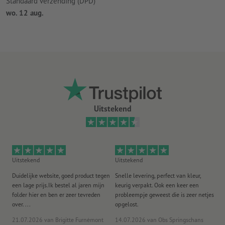
Standaard verzending (DPD)
wo. 12 aug.
Uitstekend
Uitstekend
Uitstekend
Ui
Duidelijke website, goed product tegen
Snelle levering, perfect van kleur,
He
een lage prijs.Ik bestel al jaren mijn
keurig verpakt. Ook een keer een
ee
folder hier en ben er zeer tevreden
probleempje geweest die is zeer netjes
ac
over. ...
opgelost.
21.07.2026
van Brigitte Furnèmont
14.07.2026
van Obs Springschans
18