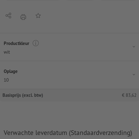
Delen
Op de lijst
afdrukken
Productkleur
wit
Oplage
10
Basisprijs (excl. btw)
€
83,62
Verwachte leverdatum (Standaardverzending)