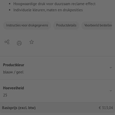
Hoogwaardige druk voor duurzaam reclame-effect
Individuele kleuren, maten en drukposities
Instructies voor drukgegevens
Productdetails
Voorbeeld bestellen
Delen
Op de lijst
afdrukken
Productkleur
blauw / geel
Hoeveelheid
25
Basisprijs (excl. btw)
€
313,04