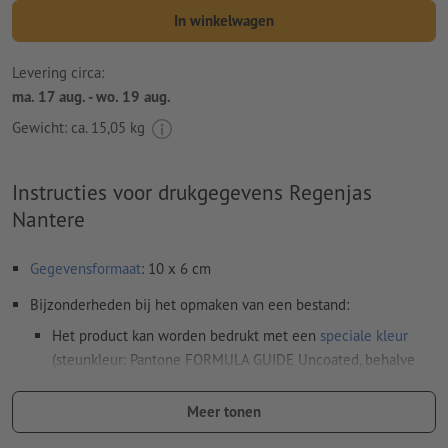
In winkelwagen
Levering circa:
ma. 17 aug. - wo. 19 aug.
Gewicht: ca.
15,05 kg
Instructies voor drukgegevens Regenjas
Nantere
Gegevensformaat
: 10 x 6 cm
Bijzonderheden bij het opmaken van een bestand:
Het product kan worden bedrukt met een
speciale kleur
(steunkleur: Pantone FORMULA GUIDE Uncoated, behalve
metallic en neonkleuren)
Meer tonen
De drager kan bij het
drukken met witte inkt
doorschijnen