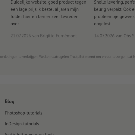
Duidelijke website, goed product tegen
Snelle levering, perfe
een lage prijs.Ik bestel al jaren mijn
keurig verpakt. Ook 
folder hier en ben er zeer tevreden
probleempje geweest 
over. ...
opgelost.
21.07.2026
van Brigitte Furnèmont
14.07.2026
van Obs S
oordelingen te verkrijgen. Welke maatregelen Trustpilot neemt om ervoor te zorgen dat 
Blog
Photoshop-tutorials
InDesign-tutorials
Gratis lettertypes en fonts