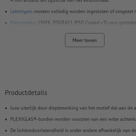
Lettertypes
moeten volledig worden ingesloten of omgezet
Kleurmodus:
CMYK, FOGRA51 (PSO Coated v3) voor gestreke
Spel- en zetfouten
worden door ons niet gecontroleerd
Meer tonen
Overdrukinstellingen
worden door ons niet gecontroleerd
Commentaren
worden verwijderd en niet afgedrukt
Inhoud van
formuliervelden
worden mee afgedrukt
Hoe maak ik afdrukgegevens correct?
Productdetails
luxe uiterlijk door dieptewerking van het motief dat aan de 
PLEXIGLAS®-borden worden voorzien van een witte achterkan
De lichtondoorlatendheid is onder andere afhankelijk van d