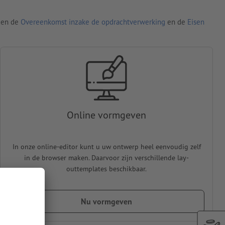
den de
Overeenkomst inzake de opdrachtverwerking
en de
Eisen
Online vormgeven
In onze online-editor kunt u uw ontwerp heel eenvoudig zelf
in de browser maken. Daarvoor zijn verschillende lay-
outtemplates beschikbaar.
Nu vormgeven