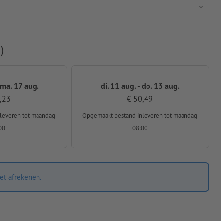
)
 ma. 17 aug.
di. 11 aug. - do. 13 aug.
,23
€ 50,49
nleveren
tot maandag
Opgemaakt bestand inleveren
tot maandag
00
08:00
et afrekenen.