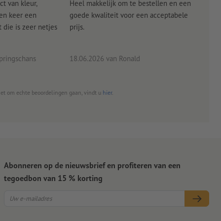
ct van kleur,
Heel makkelijk om te bestellen en een
Als
een keer een
goede kwaliteit voor een acceptabele
KLED
die is zeer netjes
prijs.
tevr
eind
pringschans
18.06.2026
van Ronald
02.0
het om echte beoordelingen gaan, vindt u
hier
.
Abonneren op de nieuwsbrief en profiteren van een
tegoedbon van 15 % korting