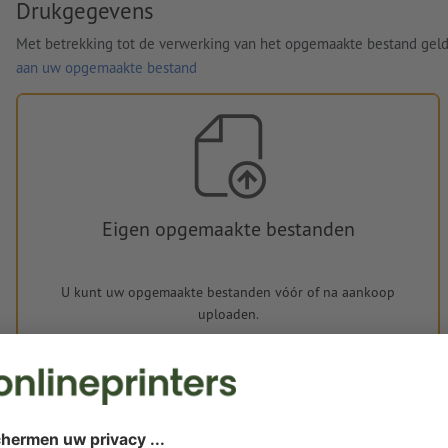
Drukgegevens
Met betrekking tot de verwerking van het opgemaakte bestand gel
aan uw opgemaakte bestand
Eigen opgemaakte bestanden
U kunt uw opgemaakte bestanden vóór of na aankoop
uploaden.
Nu uploaden