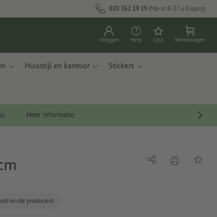
020 262 19 19
(Ma-vr 8-17 u Engels)
Inloggen
Help
Lijst
Winkelwagen
en
Huisstijl en kantoor
Stickers
de.
Meer informatie
 cm
afdrukken
Delen
Op de li
gheid en de producent