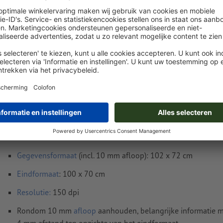
Levering circa:
€ 86,30
€ 
ma. 17 aug. - wo. 19 aug.
excl. btw
incl. 
Gewicht: ca.
3,6 kg
Instructies voor drukgegevens Platen van acr
100 x 70 cm
Gegevensformaat
(incl. 10 mm afloop): 102 x 72 cm
Eindformaat
: 100 x 70 cm
Resolutie:
150 dpi
Rondom 10 mm
afloop
aanhouden, belangrijke informatie m
4 mm afstand ten opzichte van het eindformaat