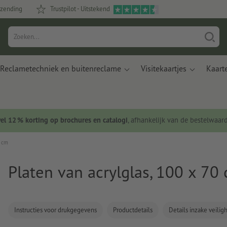
rzending
Trustpilot - Uitstekend
Reclametechniek en buitenreclame
Visitekaartjes
Kaart
wel 12 % korting op brochures en catalogi
, afhankelijk van de bestelwaar
0 cm
Platen van acrylglas, 100 x 70
Instructies voor drukgegevens
Productdetails
Details inzake veili