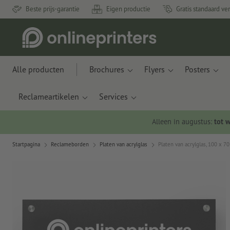
Beste prijs-garantie
Eigen productie
Gratis standaard ve
Alle producten
Brochures
Flyers
Posters
Reclameartikelen
Services
Alleen in augustus:
tot 
Startpagina
Reclameborden
Platen van acrylglas
Platen van acrylglas, 100 x 7