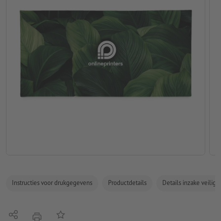
Instructies voor drukgegevens
Productdetails
Details inzake veilig
Delen
Op de lijst
afdrukken