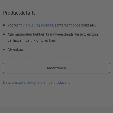
Productdetails
Voorkant
vierkleurig bedrukt
, achterkant onbedrukt (4/0)
Alle materialen hebben brandweerstandsklasse 1 en zijn
derhalve moeilijk ontvlambaar.
Afwasbaar
Optioneel: zeilogen voor eenvoudige bevestiging, rondom het
doek op een onderlinge afstand van ca 50 cm.
Meer tonen
Zeilogen worden volgens leesrichting verwerkt
Details inzake veiligheid en de producent
Optionele extra artikelen: Montagemateriaal
u ontvangt afhankelijk van de grootte van het zeildoek het
optimale aantal materialen nodig voor een veilige
bevestiging
Meer informatie over het spandoekmontagemateriaal vindt