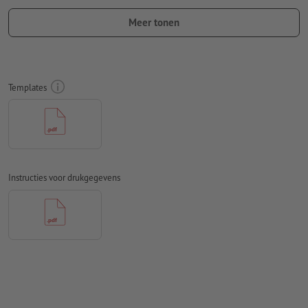
ten minste 50 mm afstand ten opzichte van het eindformaat
Meer tonen
Lettertypes
moeten volledig worden ingesloten of omgezet
naar krommen
Kleurmodus:
CMYK, FOGRA51 (PSO Coated v3)
Templates
Spel- en zetfouten
worden door ons niet gecontroleerd
Overdrukinstellingen
worden door ons niet gecontroleerd
Commentaren
worden verwijderd en niet afgedrukt
Instructies voor drukgegevens
Inhoud van
formuliervelden
worden mee afgedrukt
Hoe maak ik afdrukgegevens correct?