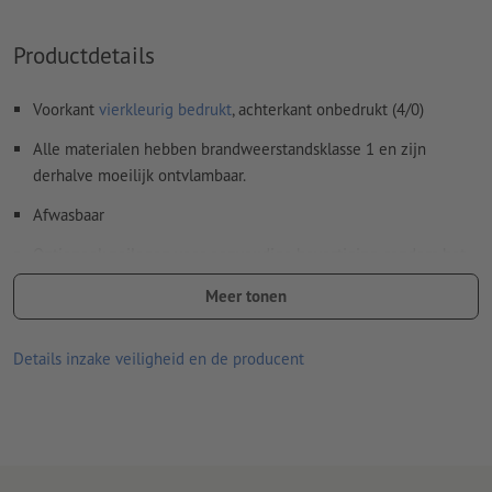
Productdetails
Voorkant
vierkleurig bedrukt
, achterkant onbedrukt (4/0)
Alle materialen hebben brandweerstandsklasse 1 en zijn
derhalve moeilijk ontvlambaar.
Afwasbaar
Optioneel: zeilogen voor eenvoudige bevestiging, rondom het
doek op een onderlinge afstand van ca 50 cm.
Meer tonen
Zeilogen worden volgens leesrichting verwerkt
Details inzake veiligheid en de producent
Optionele extra artikelen: Montagemateriaal
u ontvangt afhankelijk van de grootte van het zeildoek het
optimale aantal materialen nodig voor een veilige
bevestiging
Meer informatie over het spandoekmontagemateriaal vindt