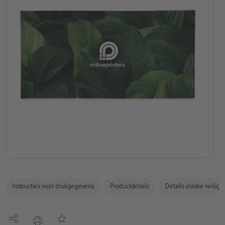
Instructies voor drukgegevens
Productdetails
Details inzake veilig
Delen
Op de lijst
afdrukken