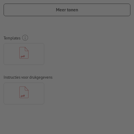
ten minste 50 mm afstand ten opzichte van het eindformaat
Meer tonen
Lettertypes
moeten volledig worden ingesloten of omgezet
naar krommen
Kleurmodus:
CMYK, FOGRA51 (PSO Coated v3)
Templates
Spel- en zetfouten
worden door ons niet gecontroleerd
Overdrukinstellingen
worden door ons niet gecontroleerd
Commentaren
worden verwijderd en niet afgedrukt
Instructies voor drukgegevens
Inhoud van
formuliervelden
worden mee afgedrukt
Hoe maak ik afdrukgegevens correct?