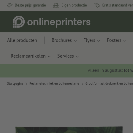
Beste prijs-garantie
Eigen productie
Gratis standaard ve
Alle producten
Brochures
Flyers
Posters
Reclameartikelen
Services
Alleen in augustus:
tot 
Startpagina
Reclametechniek en buitenreclame
Grootformaat drukwerk en buite