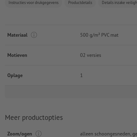
Instructies voor drukgegevens
Productdetails
Details inzake veili
Materiaal
500 g/m² PVC mat
Motieven
02 versies
Oplage
1
Meer productopties
Zoom/ogen
alleen schoongesneden, g