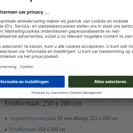
Nu uploaden
Levering circa:
€ 169,34
€ 
vr. 14 aug. - di. 18 aug.
excl. btw
incl. 
Gewicht: ca.
5 kg
Instructies voor drukgegevens Multipack Sp
Eindformaat: 250 x 200 cm
Gegevensformaat
(incl. 10 mm afloop): 252 x 202 cm
Eindformaat
: 250 x 200 cm