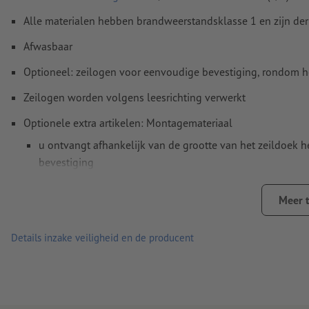
Alle materialen hebben brandweerstandsklasse 1 en zijn der
Afwasbaar
Optioneel: zeilogen voor eenvoudige bevestiging, rondom h
Zeilogen worden volgens leesrichting verwerkt
Optionele extra artikelen: Montagemateriaal
u ontvangt afhankelijk van de grootte van het zeildoek h
bevestiging
Meer informatie over het spandoekmontagemateriaal vind
Meer 
De hoeveelheid spandoekmontagemateriaal wordt groter 
Details inzake veiligheid en de producent
Absoluut weerbestendig en daarom ook probleemloos buiten
Het traditionele promotiemiddel voor steigers, bouwschutt
Oplage geldt per versie, bijv. twee versies met een oplage
exemplaren