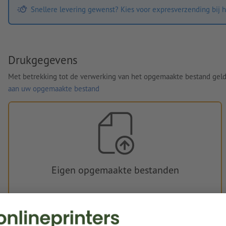
Snellere levering gewenst? Kies voor expresverzending bij h
Drukgegevens
Met betrekking tot de verwerking van het opgemaakte bestand gel
aan uw opgemaakte bestand
Eigen opgemaakte bestanden
U kunt uw opgemaakte bestanden vóór of na aankoop
uploaden.