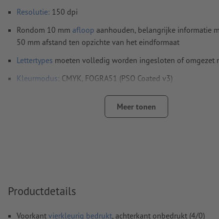
Resolutie:
150 dpi
Rondom 10 mm
afloop
aanhouden, belangrijke informatie m
50 mm afstand ten opzichte van het eindformaat
Lettertypes
moeten volledig worden ingesloten of omgezet
Kleurmodus:
CMYK, FOGRA51 (PSO Coated v3)
Spel- en zetfouten
worden door ons niet gecontroleerd
Meer tonen
Overdrukinstellingen
worden door ons niet gecontroleerd
Commentaren
worden verwijderd en niet afgedrukt
Inhoud van
formuliervelden
worden mee afgedrukt
Hoe maak ik afdrukgegevens correct?
Productdetails
Voorkant
vierkleurig bedrukt
, achterkant onbedrukt (4/0)