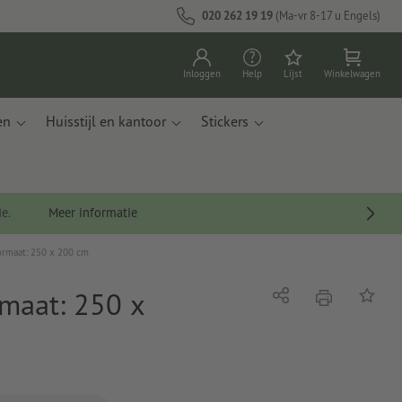
020 262 19 19
(Ma-vr 8-17 u Engels)
Inloggen
Help
Lijst
Winkelwagen
en
Huisstijl en kantoor
Stickers
de.
Meer informatie
ormaat: 250 x 200 cm
maat: 250 x
afdrukken
Delen
Op de li