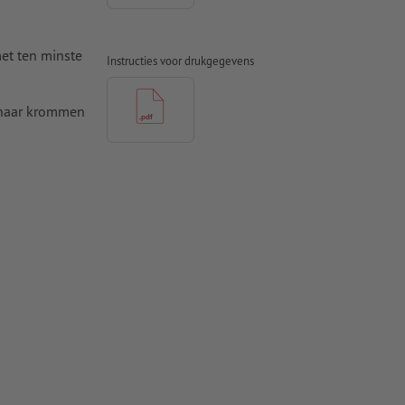
et ten minste
Instructies voor drukgegevens
 naar krommen