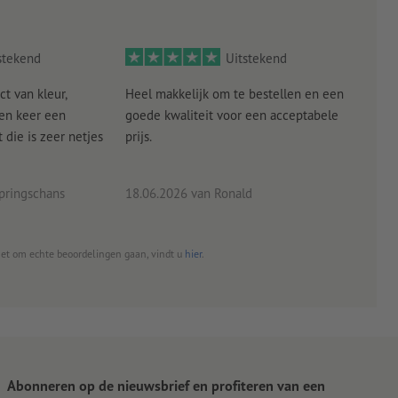
, moeten de spandoeken om verzendtechnische redenen
stekend
Uitstekend
metaal
ct van kleur,
Heel makkelijk om te bestellen en een
Als
een keer een
goede kwaliteit voor een acceptabele
KLED
die is zeer netjes
prijs.
tevr
eind
pringschans
18.06.2026
van Ronald
02.0
het om echte beoordelingen gaan, vindt u
hier
.
Abonneren op de nieuwsbrief en profiteren van een