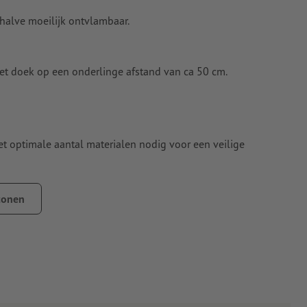
halve moeilijk ontvlambaar.
et doek op een onderlinge afstand van ca 50 cm.
et optimale aantal materialen nodig voor een veilige
t u in de infobox
tonen
overeenkomstig de bestelde versies
 te gebruiken.
ingen, brugleuningen en omheiningen.
 van 10.000 stuks komen overeen met een levering van 20.000