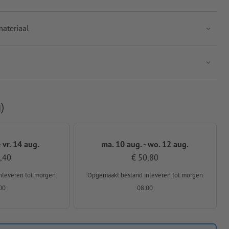
ateriaal
)
 vr. 14 aug.
ma. 10 aug. - wo. 12 aug.
,40
€ 50,80
nleveren
tot morgen
Opgemaakt bestand inleveren
tot morgen
00
08:00