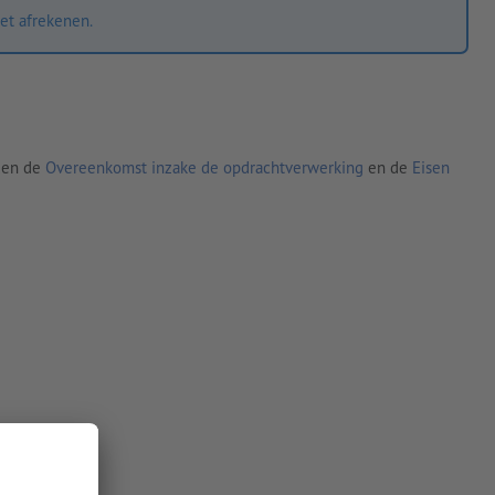
et afrekenen.
den de
Overeenkomst inzake de opdrachtverwerking
en de
Eisen