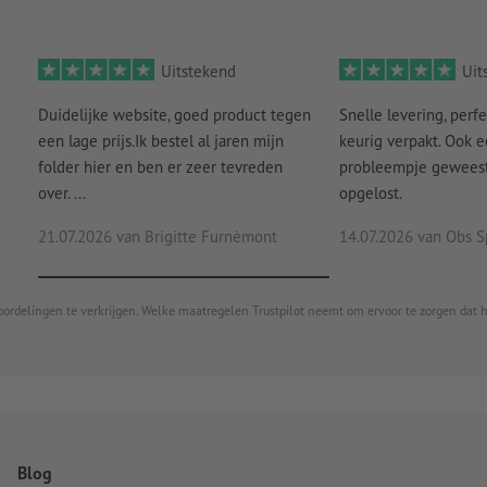
Aanwijzing: Wanneer de kortste zijde langer is dan 190 cm
gevouwen
worden geleverd
Uitstekend
Uit
Let erop dat de ogen kunnen zijn gemaakt van kunststof of 
Duidelijke website, goed product tegen
Snelle levering, perfe
een lage prijs.Ik bestel al jaren mijn
keurig verpakt. Ook 
folder hier en ben er zeer tevreden
probleempje geweest 
over. ...
opgelost.
21.07.2026
van Brigitte Furnèmont
14.07.2026
van Obs S
oordelingen te verkrijgen. Welke maatregelen Trustpilot neemt om ervoor te zorgen dat 
Blog