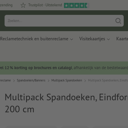
rzending
Trustpilot - Uitstekend
Reclametechniek en buitenreclame
Visitekaartjes
Kaart
wel 12 % korting op brochures en catalogi
, afhankelijk van de bestelwaar
nreclame
Spandoeken/Banners
Multipack Spandoeken
Multipack Spandoeken, Eindf
Multipack Spandoeken, Eindfor
200 cm