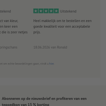
stekend
Uitstekend
ct van kleur,
Heel makkelijk om te bestellen en een
Als
een keer een
goede kwaliteit voor een acceptabele
KLED
die is zeer netjes
prijs.
tevr
eind
pringschans
18.06.2026
van Ronald
02.0
het om echte beoordelingen gaan, vindt u
hier
.
Abonneren op de nieuwsbrief en profiteren van een
tegoedbon van 15 % korting