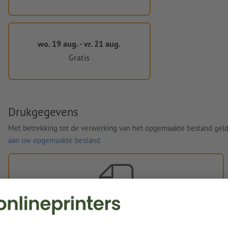
wo. 19 aug. - vr. 21 aug.
Gratis
Drukgegevens
Met betrekking tot de verwerking van het opgemaakte bestand gel
aan uw opgemaakte bestand
Eigen opgemaakte bestanden