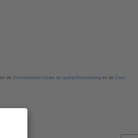
den de
Overeenkomst inzake de opdrachtverwerking
en de
Eisen