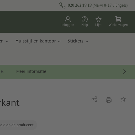
020 262 19 19
(Ma-vr 8-17 u Engels)
Inloggen
Help
Lijst
Winkelwagen
en
Huisstijl en kantoor
Stickers
de.
Meer informatie
rkant
afdrukken
Delen
Op de li
gheid en de producent