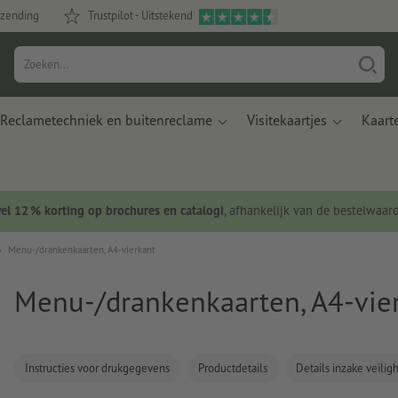
rzending
Trustpilot - Uitstekend
Reclametechniek en buitenreclame
Visitekaartjes
Kaart
wel 12 % korting op brochures en catalogi
, afhankelijk van de bestelwaar
Menu-/drankenkaarten, A4-vierkant
Menu-/drankenkaarten, A4-vie
Instructies voor drukgegevens
Productdetails
Details inzake veili