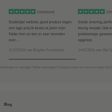
Uitstekend
Uit
Duidelijke website, goed product tegen
Snelle levering, perfe
een lage prijs.Ik bestel al jaren mijn
keurig verpakt. Ook 
folder hier en ben er zeer tevreden
probleempje geweest 
over. ...
opgelost.
21.07.2026
van Brigitte Furnèmont
14.07.2026
van Obs S
oordelingen te verkrijgen. Welke maatregelen Trustpilot neemt om ervoor te zorgen dat 
Blog