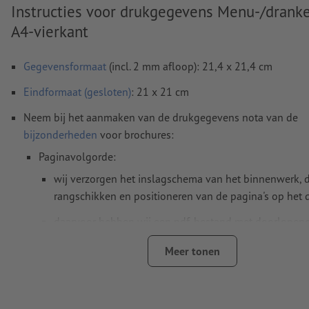
Instructies voor drukgegevens Menu-/dranke
A4-vierkant
Gegevensformaat
(incl. 2 mm afloop): 21,4 x 21,4 cm
Eindformaat (gesloten)
: 21 x 21 cm
Neem bij het aanmaken van de drukgegevens nota van de
bijzonderheden
voor brochures:
Paginavolgorde:
wij verzorgen het inslagschema van het binnenwerk, d
rangschikken en positioneren van de pagina's op het 
daarvoor hebben wij een pdf-bestand met doorlopen
afzonderlijke pagina's nodig
Meer tonen
wanneer u in het lay-outprogramma met dubbele pagi
dient u deze vervolgens als doorlopende afzonderlijke
exporteren