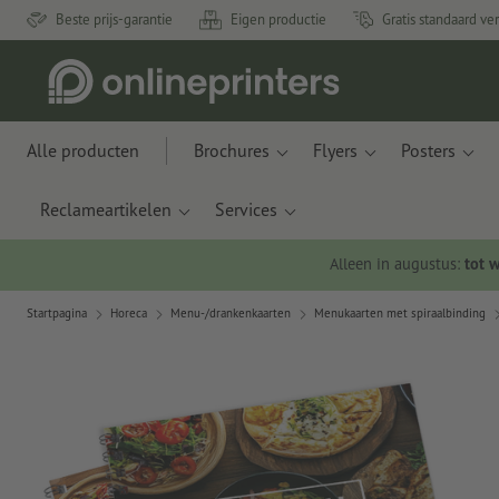
Beste prijs-garantie
Eigen productie
Gratis standaard ve
Alle producten
Brochures
Flyers
Posters
Reclameartikelen
Services
Alleen in augustus:
tot 
Startpagina
Horeca
Menu-/drankenkaarten
Menukaarten met spiraalbinding