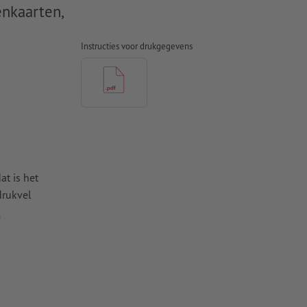
nkaarten,
Instructies voor drukgegevens
at is het
drukvel
de
na's werkt,
 pagina's te