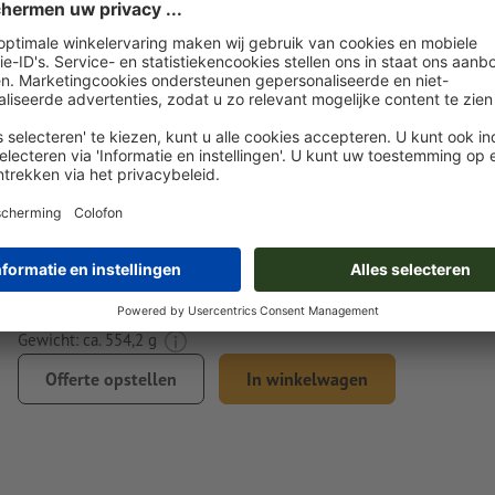
U kunt uw opgemaakte bestanden vóór of na aankoop
uploaden.
Nu uploaden
Levering circa:
wo. 19 aug. - vr. 21 aug.wo. 19 aug. - vr. 21 aug.
Gewicht: ca.
554,2 g
Offerte opstellen
In winkelwagen