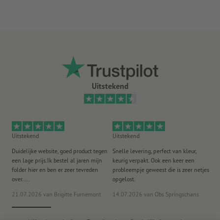
Uitstekend
Uitstekend
Uitstekend
Ui
Duidelijke website, goed product tegen
Snelle levering, perfect van kleur,
He
een lage prijs.Ik bestel al jaren mijn
keurig verpakt. Ook een keer een
ee
folder hier en ben er zeer tevreden
probleempje geweest die is zeer netjes
ac
over. ...
opgelost.
21.07.2026
van Brigitte Furnèmont
14.07.2026
van Obs Springschans
18