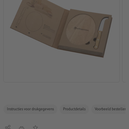
Instructies voor drukgegevens
Productdetails
Voorbeeld bestellen
Delen
Op de lijst
afdrukken