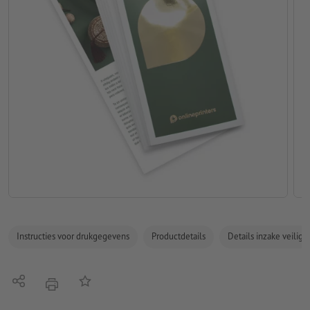
Instructies voor drukgegevens
Productdetails
Details inzake veilig
Delen
Op de lijst
afdrukken