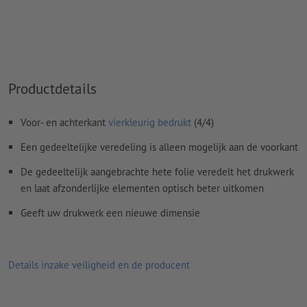
Rondom 2 mm
afloop
aanhouden, belangrijke informatie met
ten minste 4 mm afstand ten opzichte van het eindformaat
Lettertypes
moeten volledig worden ingesloten of omgezet
naar krommen
Productdetails
Kleurmodus:
CMYK, FOGRA51 (PSO Coated v3) voor gestreken
papier
Voor- en achterkant
vierkleurig bedrukt
(4/4)
Spel- en zetfouten
worden door ons niet gecontroleerd
Een gedeeltelijke veredeling is alleen mogelijk aan de voorkant
Commentaren
worden verwijderd en niet afgedrukt
De gedeeltelijk aangebrachte hete folie veredelt het drukwerk
Inhoud van
formuliervelden
worden mee afgedrukt
en laat afzonderlijke elementen optisch beter uitkomen
Geeft uw drukwerk een nieuwe dimensie
Hoe maak ik afdrukgegevens correct?
Details inzake veiligheid en de producent