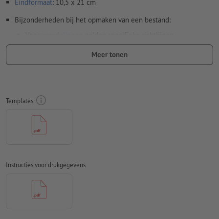
Eindformaat
: 10,5 x 21 cm
Bijzonderheden bij het opmaken van een bestand:
Voor
veredelingen
gelden specifieke richtlijnen
Overdrukinstellingen
worden door ons niet gecontroleerd
Meer tonen
hoe u uw bestanden met een gedeeltelijke veredeling in
InDesign opmaakt, laten wij u
hier
zien
Het bestand kan in staand formaat of in liggend formaat
Templates
worden opgemaakt. Pas uw opgemaakte bestand(en)
dienovereenkomstig aan.
Om ervoor te zorgen dat het motief bij het eindproduct niet
op de kop staat, dient in het opgemaakte bestand rekening
te worden gehouden met de
leesrichting
Instructies voor drukgegevens
Gebruik een lettergrootte van ten minste 6 pt voor een
optimaal resultaat
Resolutie:
300 dpi