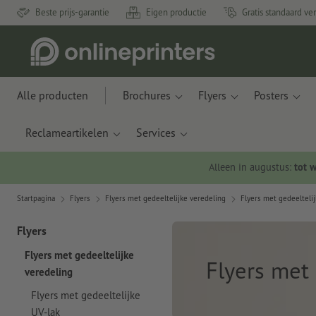
Beste prijs-garantie
Eigen productie
Gratis standaard ve
Alle producten
Brochures
Flyers
Posters
Reclameartikelen
Services
Alleen in augustus:
tot 
Startpagina
Flyers
Flyers met gedeeltelijke veredeling
Flyers met gedeeltelij
Flyers
Flyers met gedeeltelijke
Flyers met 
veredeling
Flyers met gedeeltelijke
UV-lak