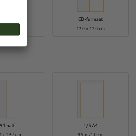
-vierkant
CD-formaat
0 x 21,0 cm
12,0 x 12,0 cm
A4 half
1/3 A4
3 x 29,7 cm
9,9 x 21,0 cm