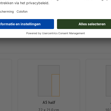
A5-vierkant
A4
14,8 x 14,8 cm
21,
A5 half
7,2 x 21,0 cm
10,