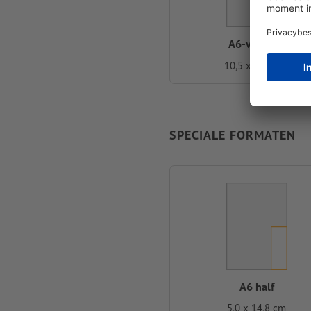
A6-vierkant
10,5 x 10,5 cm
SPECIALE FORMATEN
A6 half
5,0 x 14,8 cm