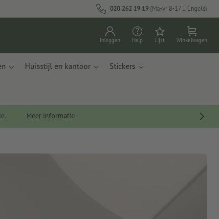
020 262 19 19
(Ma-vr 8-17 u Engels)
Inloggen
Help
Lijst
Winkelwagen
en
Huisstijl en kantoor
Stickers
de.
Meer informatie