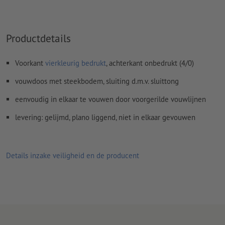
ongestreken papier
Spel- en zetfouten
worden door ons niet gecontroleerd
Productdetails
Overdrukinstellingen
worden door ons niet gecontroleerd
Commentaren
worden verwijderd en niet afgedrukt
Voorkant
vierkleurig bedrukt
, achterkant onbedrukt (4/0)
Inhoud van
formuliervelden
worden mee afgedrukt
vouwdoos met steekbodem, sluiting d.m.v. sluittong
eenvoudig in elkaar te vouwen door voorgerilde vouwlijnen
Hoe maak ik afdrukgegevens correct?
levering: gelijmd, plano liggend, niet in elkaar gevouwen
Details inzake veiligheid en de producent