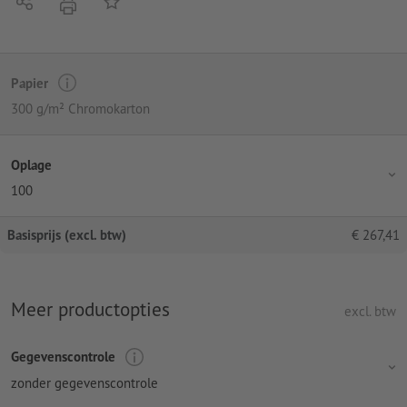
Delen
Op de lijst
afdrukken
Papier
300 g/m² Chromokarton
Oplage
100
Basisprijs (excl. btw)
€
267,41
Meer productopties
excl. btw
Gegevenscontrole
zonder gegevenscontrole