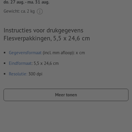
do. 27 aug. - ma. 31 aug.
Gewicht: ca.
2 kg
Instructies voor drukgegevens
Flesverpakkingen, 5,5 x 24,6 cm
Gegevensformaat
(incl. mm afloop): x cm
Eindformaat
: 5,5 x 24,6 cm
Resolutie:
300 dpi
Rondom mm
afloop
aanhouden, belangrijke informatie met ten
minste 4 mm afstand ten opzichte van het eindformaat
Meer tonen
Lettertypes
moeten volledig worden ingesloten of omgezet
naar krommen
Kleurmodus:
CMYK, FOGRA51 (PSO Coated v3) voor gestreken
papier, FOGRA52 (PSO Uncoated v3 FOGRA52) voor