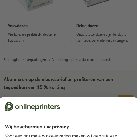
Vouwdozen
Dekseldozen
Vierkant en praktisch: dozen in
Onze platte dozen zijn de ideale
kubusvorm.
ruimtebesparende verpakkingen.
Startpagina
Verpakkingen
Verpakkingen in standaardmaten, bedrukt
Abonneren op de nieuwsbrief en profiteren van een
tegoedbon van 15 % korting
Wie zijn wij
Ondernemingen
Service