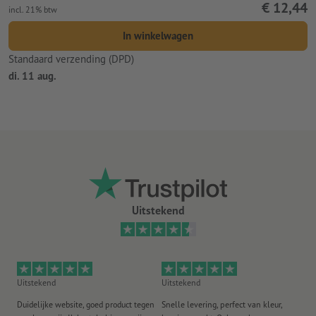
€ 12,44
incl. 21% btw
In winkelwagen
Standaard verzending (DPD)
di. 11 aug.
Uitstekend
Uitstekend
Uitstekend
Ui
Duidelijke website, goed product tegen
Snelle levering, perfect van kleur,
He