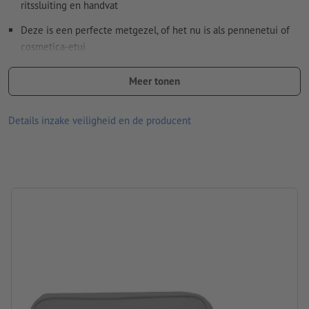
ritssluiting en handvat
Spel- en zetfouten
worden door ons niet gecontroleerd
Deze is een perfecte metgezel, of het nu is als ​​pennenetui of
cosmetica-etui
Hoe maak ik afdrukgegevens correct?
Schrijfbenodigdheden niet bij de leveringsomvang inbegrepen
Meer tonen
Let erop dat de afgebeelde kleuren op het beeldscherm
vanwege de lichtomstandigheden of de monitorinstelling
Details inzake veiligheid en de producent
kunnen afwijken van de daadwerkelijke productkleuren.
Materiaal: polyester (600D), Gerecycled PET
afmetingen: 8,5 x 3,7 x 20,5 cm
Verpakking: niet apart verpakt
verwerking: zeef-transferdruk
Drukpositie: onder de ritssluiting