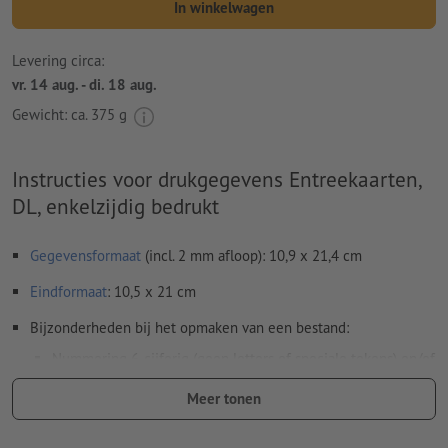
In winkelwagen
Levering circa:
vr. 14 aug. - di. 18 aug.
Gewicht: ca.
375 g
Instructies voor drukgegevens Entreekaarten,
DL, enkelzijdig bedrukt
Gegevensformaat
(incl. 2 mm afloop): 10,9 x 21,4 cm
Eindformaat
: 10,5 x 21 cm
Bijzonderheden bij het opmaken van een bestand:
Nummering 6-cijferig (geen letters of speciale tekens) en/of
perforatie (ook meervoudig).
Meer tonen
Posities van de nummering en perforatie naar keuze.