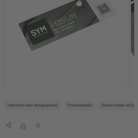
Instructies voor drukgegevens
Productdetails
Details inzake veilig
Delen
Op de lijst
afdrukken