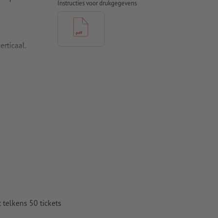
Instructies voor drukgegevens
rticaal.
n de
 mm.
 worden
komstig aan.
t ten minste
 telkens 50 tickets
 naar krommen