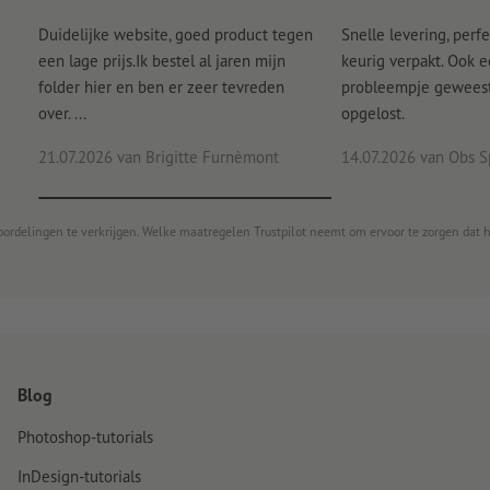
Duidelijke website, goed product tegen
Snelle levering, perfe
een lage prijs.Ik bestel al jaren mijn
keurig verpakt. Ook 
folder hier en ben er zeer tevreden
probleempje geweest 
over. ...
opgelost.
21.07.2026
van Brigitte Furnèmont
14.07.2026
van Obs S
oordelingen te verkrijgen. Welke maatregelen Trustpilot neemt om ervoor te zorgen dat 
Blog
Photoshop-tutorials
InDesign-tutorials