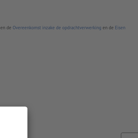
den de
Overeenkomst inzake de opdrachtverwerking
en de
Eisen