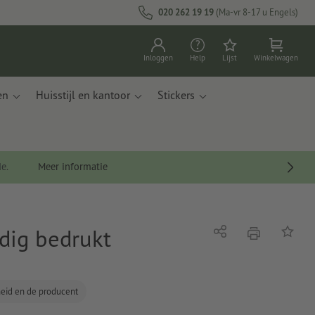
020 262 19 19
(Ma-vr 8-17 u Engels)
Inloggen
Help
Lijst
Winkelwagen
en
Huisstijl en kantoor
Stickers
de.
Meer informatie
jdig bedrukt
afdrukken
Delen
Op de li
gheid en de producent