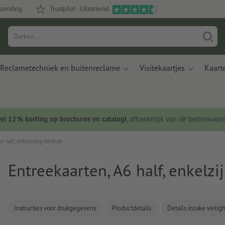
rzending
Trustpilot - Uitstekend
Reclametechniek en buitenreclame
Visitekaartjes
Kaart
wel 12 % korting op brochures en catalogi
, afhankelijk van de bestelwaar
6 half, enkelzijdig bedrukt
Entreekaarten, A6 half, enkelzi
Instructies voor drukgegevens
Productdetails
Details inzake veili