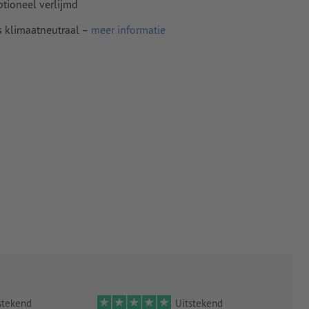
ptioneel verlijmd
n papier,
pier
s klimaatneutraal –
meer informatie
aanzicht,
jkt
al de
angeeft,
stekend
Uitstekend