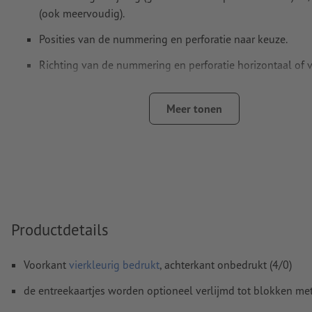
(ook meervoudig).
Posities van de nummering en perforatie naar keuze.
Richting van de nummering en perforatie horizontaal of ve
Nummeringsveld ten minste 24 x 6 mm. Lettergrootte va
nummering: 12pt; fontkleur: zwart
Meer tonen
Nummering is alleen eenzijdig mogelijk.
Afstand van de nummering tot aan de rand ten minste 5
Het bestand kan in staand formaat of in liggend formaat
opgemaakt. Pas uw opgemaakte bestand(en) dienovereen
Productdetails
Resolutie:
300 dpi
Rondom 2 mm
afloop
aanhouden, belangrijke informatie me
Voorkant
vierkleurig bedrukt
, achterkant onbedrukt (4/0)
4 mm afstand ten opzichte van het eindformaat
de entreekaartjes worden optioneel verlijmd tot blokken met
Lettertypes
moeten volledig worden ingesloten of omgezet