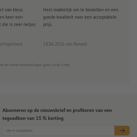
ct van kleur,
Heel makkelijk om te bestellen en een
Als
een keer een
goede kwaliteit voor een acceptabele
KLED
die is zeer netjes
prijs.
tevr
eind
pringschans
18.06.2026
van Ronald
02.0
het om echte beoordelingen gaan, vindt u
hier
.
Abonneren op de nieuwsbrief en profiteren van een
tegoedbon van 15 % korting