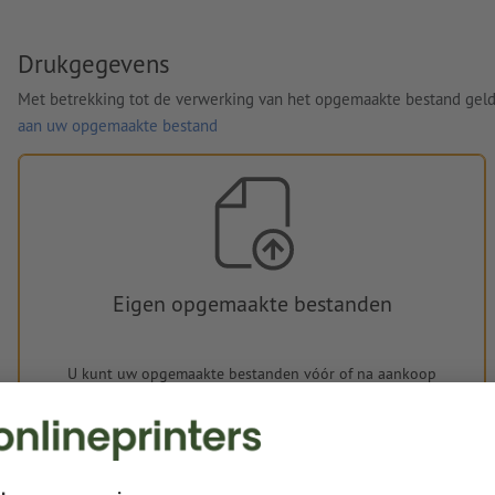
Drukgegevens
Met betrekking tot de verwerking van het opgemaakte bestand gel
aan uw opgemaakte bestand
Eigen opgemaakte bestanden
U kunt uw opgemaakte bestanden vóór of na aankoop
uploaden.
Nu uploaden