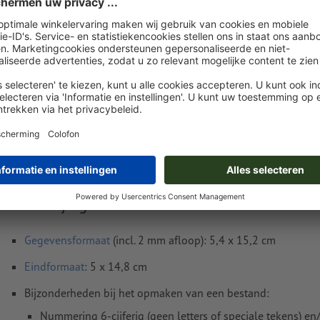
Levering circa:
€ 54,27
€
do. 13 aug. - ma. 17 aug.
excl. btw
inc
Gewicht: ca.
126 g
Instructies voor drukgegevens Entreekaarten,
enkelzijdig bedrukt
Gegevensformaat
(incl. 2 mm afloop): 5,4 x 15,2 cm
Eindformaat
: 5 x 14,8 cm
Bijzonderheden bij het opmaken van een bestand:
Nummering 6-cijferig (geen letters of speciale tekens) en/