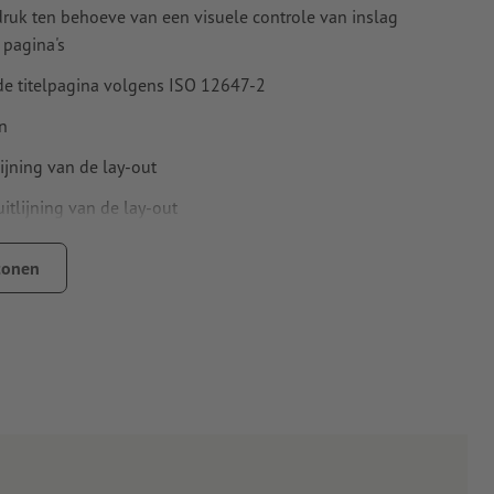
druk ten behoeve van een visuele controle van inslag
 pagina's
 de titelpagina volgens ISO 12647-2
n
ijning van de lay-out
itlijning van de lay-out
d (ISO 838).
tonen
s klimaatneutraal –
meer informatie