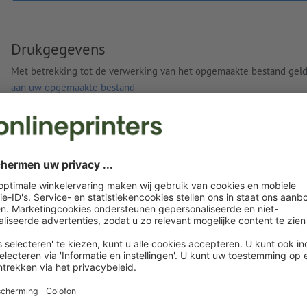
Drukgegevens
Met betrekking tot de verwerking van het opgemaakte bestand gel
aan uw opgemaakte bestand
Eigen opgemaakte bestanden
U kunt uw opgemaakte bestanden vóór of na aankoop
uploaden.
Nu uploaden