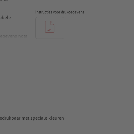
Instructies voor drukgegevens
bbele
gegevens nota
 het
t ten minste
 naar krommen
n papier,
 bedrukbaar met speciale kleuren
pier