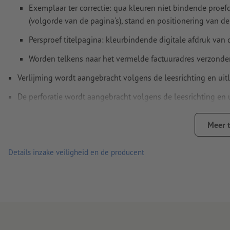
Exemplaar ter correctie: qua kleuren niet bindende proef
Overdrukinstellingen
worden door ons niet gecontroleerd
(volgorde van de pagina's), stand en positionering van de
Commentaren
worden verwijderd en niet afgedrukt
Persproef titelpagina: kleurbindende digitale afdruk van
Inhoud van
formuliervelden
worden mee afgedrukt
Worden telkens naar het vermelde factuuradres verzonde
Rugdikte: 3 mm
Verlijming wordt aangebracht volgens de leesrichting en uitl
De perforatie wordt aangebracht volgens de leesrichting en u
Hoe maak ik afdrukgegevens correct?
Aanwijzing:
De optionele perforatie is conform DIN-standaar
Meer 
gedrukte producten op kringlooppapier zijn zonder meerprij
Details inzake veiligheid en de producent