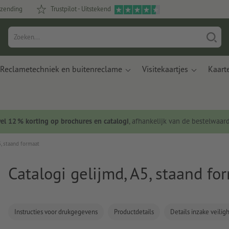
rzending
Trustpilot - Uitstekend
Reclametechniek en buitenreclame
Visitekaartjes
Kaart
wel 12 % korting op brochures en catalogi
, afhankelijk van de bestelwaar
5, staand formaat
Catalogi gelijmd, A5, staand fo
Instructies voor drukgegevens
Productdetails
Details inzake veili