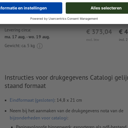
Levering circa:
€ 373,04
€ 
ma. 17 aug. - wo. 19 aug.
excl. btw
incl. 
Gewicht: ca.
5 kg
Instructies voor drukgegevens Catalogi gelij
staand formaat
Eindformaat (gesloten)
: 14,8 x 21 cm
Neem bij het aanmaken van de drukgegevens nota van de
bijzonderheden voor catalogi
:
Paginavolgorde binnenwerk: exporteren als pdf-bestand