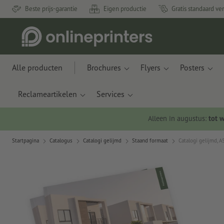
Beste prijs-garantie
Eigen productie
Gratis standaard ve
Alle producten
Brochures
Flyers
Posters
Reclameartikelen
Services
Alleen in augustus:
tot 
Startpagina
Catalogus
Catalogi gelijmd
Staand formaat
Catalogi gelijmd, A