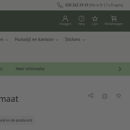
020 262 19 19
(Ma-vr 8-17 u Engels)
Inloggen
Help
Lijst
Winkelwagen
en
Huisstijl en kantoor
Stickers
de.
Meer informatie
rmaat
afdrukken
Delen
Op de li
gheid en de producent