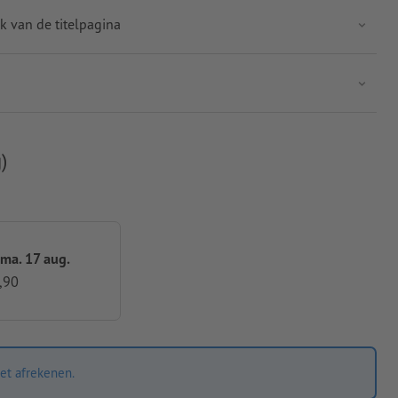
k van de titelpagina
)
 ma. 17 aug.
,90
et afrekenen.