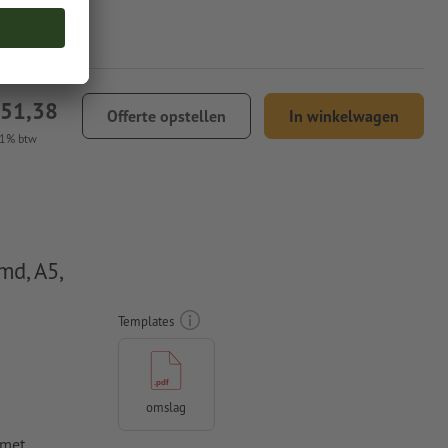
451,38
Offerte opstellen
In winkelwagen
21% btw
md, A5,
Templates
omslag
 met