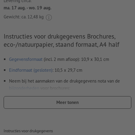
Levering circa:
ma. 17 aug. - wo. 19 aug.
Gewicht: ca.
12,48 kg
Instructies voor drukgegevens Brochures,
eco-/natuurpapier, staand formaat, A4 half
Gegevensformaat
(incl. 2 mm afloop): 10,9 x 30,1 cm
Eindformaat (gesloten)
: 10,5 x 29,7 cm
Neem bij het aanmaken van de drukgegevens nota van de
bijzonderheden
voor brochures:
Paginavolgorde:
Meer tonen
wij verzorgen het inslagschema van het binnenwerk, dat
is het rangschikken en positioneren van de pagina's op
het drukvel
Instructies voor drukgegevens
daarvoor hebben wij een pdf-bestand met doorlopende