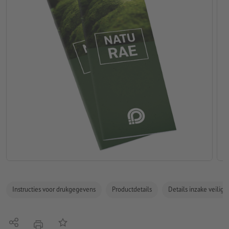
Instructies voor drukgegevens
Productdetails
Details inzake veilig
Delen
Op de lijst
afdrukken