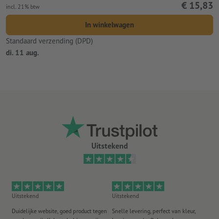
€ 15,83
incl. 21% btw
In winkelwagen
Standaard verzending (DPD)
di. 11 aug.
Uitstekend
Uitstekend
Uitstekend
Ui
Duidelijke website, goed product tegen
Snelle levering, perfect van kleur,
He