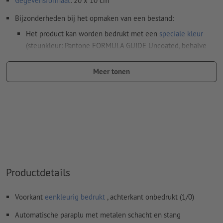
Gegevensformaat
: 20 x 10 cm
Bijzonderheden bij het opmaken van een bestand:
Het product kan worden bedrukt met een
speciale kleur
(steunkleur: Pantone FORMULA GUIDE Uncoated, behalve
metallic en neonkleuren)
Meer tonen
De drager kan bij het
drukken met witte inkt
doorschijnen
Het drukklare pdf-bestand mag alleen vectoren bevatten;
jpeg- of tiff- afbeeldingen en -templates zijn niet geschikt
Meer informatie en tips over
vectorgegevens
vindt u in
onze Help-functie.
Spel- en zetfouten
worden door ons niet gecontroleerd
Productdetails
Hoe maak ik afdrukgegevens correct?
Voorkant
eenkleurig bedrukt
, achterkant onbedrukt (1/0)
Automatische paraplu met metalen schacht en stang