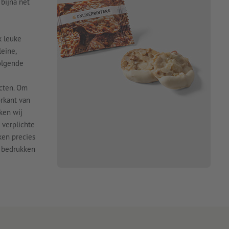
bijna net
k leuke
eine,
volgende
cten. Om
rkant van
ken wij
 verplichte
ken precies
t bedrukken