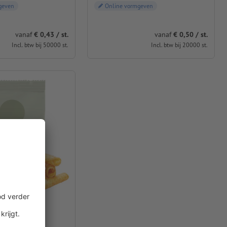
geven
Online vormgeven
vanaf
€ 0,43 / st.
vanaf
€ 0,50 / st.
Incl. btw bij 50000 st.
Incl. btw bij 20000 st.
tjes
m