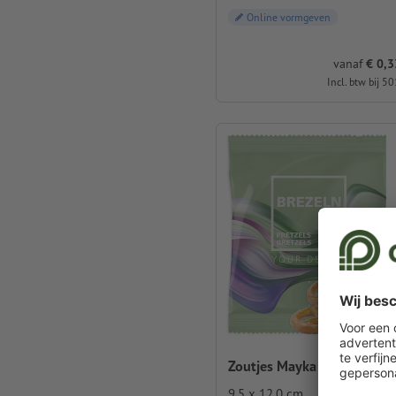
Online vormgeven
vanaf
€ 0,33
Incl. btw bij 50
Zoutjes Mayka mini-pretzel
9,5 x 12,0 cm