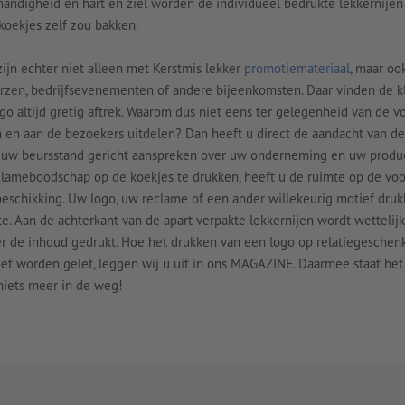
andigheid en hart en ziel worden de individueel bedrukte lekkernijen 
tkoekjes zelf zou bakken.
zijn echter niet alleen met Kerstmis lekker
promotiemateriaal
, maar oo
rzen, bedrijfsevenementen of andere bijeenkomsten. Daar vinden de kl
go altijd gretig aftrek. Waarom dus niet eens ter gelegenheid van de 
 en aan de bezoekers uitdelen? Dan heeft u direct de aandacht van de
j uw beursstand gericht aanspreken over uw onderneming en uw produ
clameboodschap op de koekjes te drukken, heeft u de ruimte op de voo
eschikking. Uw logo, uw reclame of een ander willekeurig motief druk
e. Aan de achterkant van de apart verpakte lekkernijen wordt wettelijk
er de inhoud gedrukt. Hoe het drukken van een logo op relatiegeschen
oet worden gelet, leggen wij u uit in ons MAGAZINE. Daarmee staat he
niets meer in de weg!