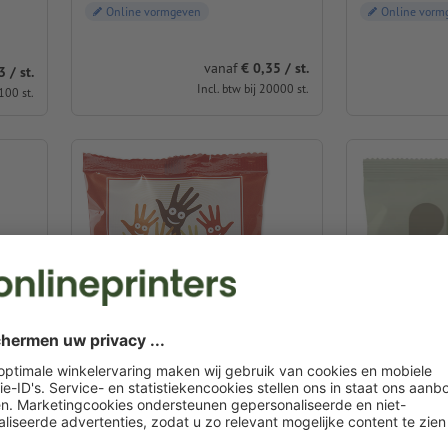
Online vormgeven
Online vorm
vanaf
€ 0,35 / st.
 / st.
Incl. btw bij 20000 st.
100 st.
s
Zoutjesmix van boehli
Tortillarolle
9,5 x 12,0 cm
12,0 x 12,0 c