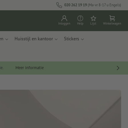
020 262 19 19
(Ma-vr 8-17 u Engels)
Inloggen
Help
Lijst
Winkelwagen
en
Huisstijl en kantoor
Stickers
de.
Meer informatie