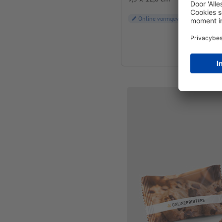
Online vormgeven
vanaf
€ 0,60
Incl. btw bij 50