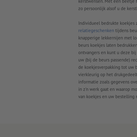
kerstwensen. Met een beetje h
zo persoonlijk alsof u de kers
Individueel bedrukte koekjes 
relatiegeschenken
tijdens beu
knapperige lekkernijen met lo
beurs koekjes laten bedrukken
ontvangers en kunt u deze bi
uw (bij de beurs passende) re
de koekjesverpakking tot uw b
vierkleurig op het drukgedeelt
informatie zoals gegevens ov
in z'n werk gaat en waarop m
van koekjes en uw bestelling 