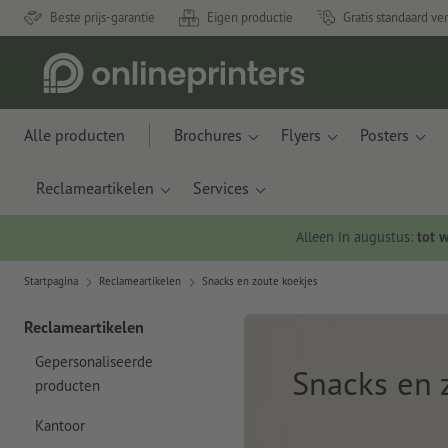
Beste prijs-garantie
Eigen productie
Gratis standaard ve
Alle producten
Brochures
Flyers
Posters
Reclameartikelen
Services
Alleen in augustus:
tot 
Startpagina
Reclameartikelen
Snacks en zoute koekjes
Reclameartikelen
Gepersonaliseerde
Snacks en 
producten
Kantoor