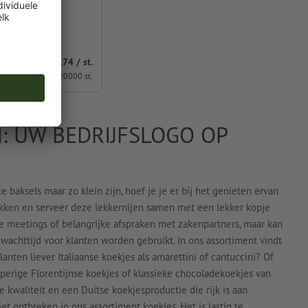
geven
vanaf
€ 0,74 / st.
Incl. btw bij 20000 st.
: UW BEDRIJFSLOGO OP
 baksels maar zo klein zijn, hoef je je er bij het genieten ervan
rukken en serveer deze lekkernijen samen met een lekker kopje
rne meetings of belangrijke afspraken met zakenpartners, maar kan
 wachttijd voor klanten worden gebruikt. In ons assortiment vindt
anten liever Italiaanse koekjes als amarettini of cantuccini? Of
erige Florentijnse koekjes of klassieke chocoladekoekjes van
 kwaliteit en een Duitse koekjesproductie die rijk is aan
t ontbreken in ons assortiment koekjes. Het is lastig te