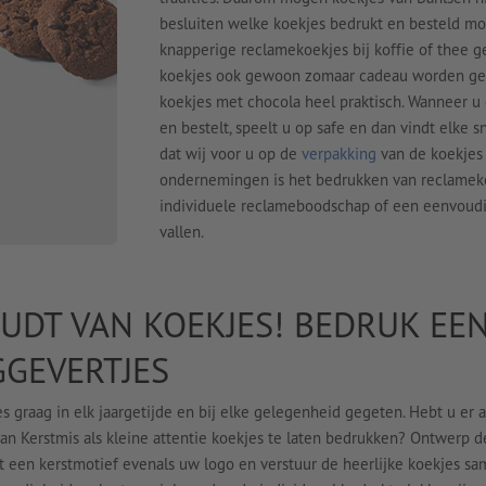
besluiten welke koekjes bedrukt en besteld mo
knapperige reclamekoekjes bij koffie of thee g
koekjes ook gewoon zomaar cadeau worden gegev
koekjes met chocola heel praktisch. Wanneer u 
en bestelt, speelt u op safe en dan vindt elke 
dat wij voor u op de
verpakking
van de koekjes d
ondernemingen is het bedrukken van reclameko
individuele reclameboodschap of een eenvoudig 
vallen.
UDT VAN KOEKJES! BEDRUK EE
GEVERTJES
s graag in elk jaargetijde en bij elke gelegenheid gegeten. Hebt u er a
n Kerstmis als kleine attentie koekjes te laten bedrukken? Ontwerp d
t een kerstmotief evenals uw logo en verstuur de heerlijke koekjes s