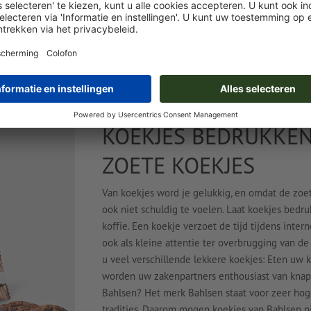
Online vormgeven
Online vorm
 / st.
vanaf
€ 0,47 / st.
000 st.
Incl. btw bij 50000 st.
KOEKJES BEDRUKKEN
ZOETE KOEKJES
Van koekjes word je gelukkig, en omdat de zoete
ook niet schuldig te voelen. Laat koekjes bed
koffie. Een koekje verzoet de tijd tijdens inte
ook als kleine attentie ter overbrugging van de
u veel verschillende lekkere koekjes: Eten uw kl
worden uw zakenpartners enthousiast van knapp
Bahlsen? Het merk Bahlsen staat voor zeer hoge
tradities. Daarom mogen koekjes van Bahlsen nie