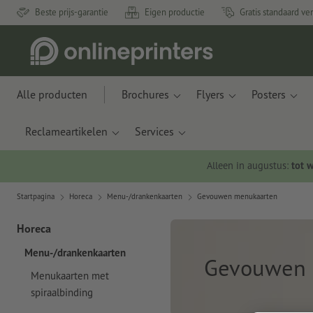
Beste prijs-garantie
Eigen productie
Gratis standaard ve
Alle producten
Brochures
Flyers
Posters
Reclameartikelen
Services
Alleen in augustus:
tot 
Startpagina
Horeca
Menu-/drankenkaarten
Gevouwen menukaarten
Horeca
Menu-/drankenkaarten
Gevouwen 
Menukaarten met
spiraalbinding