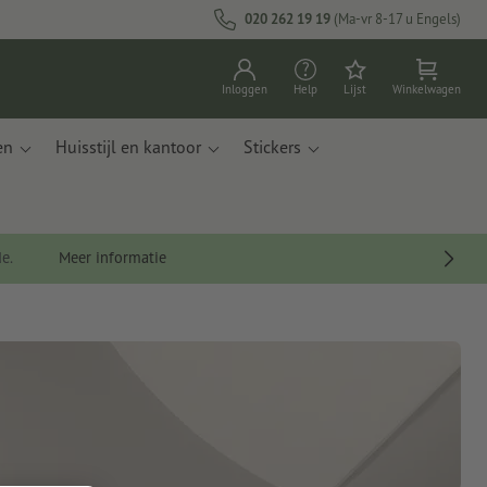
020 262 19 19
(Ma-vr 8-17 u Engels)
Inloggen
Help
Lijst
Winkelwagen
en
Huisstijl en kantoor
Stickers
de.
Meer informatie