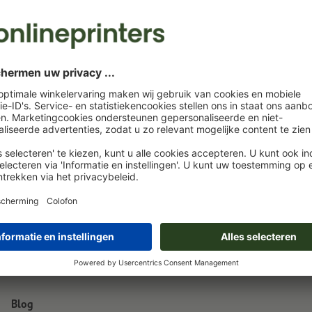
A5
14,8 x 21,0 cm
21,
Blog