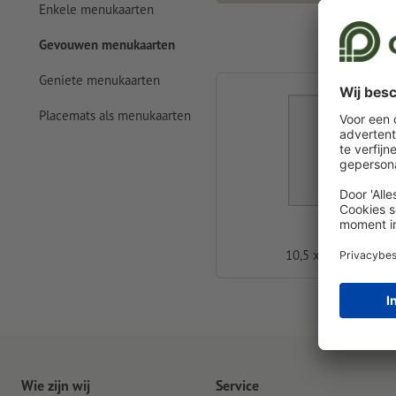
Enkele menukaarten
Gevouwen menukaarten
Geniete menukaarten
Placemats als menukaarten
A6
10,5 x 14,8 cm
Wie zijn wij
Service