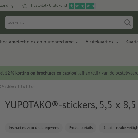
rzending
Trustpilot - Uitstekend
Reclametechniek en buitenreclame
Visitekaartjes
Kaart
wel 12 % korting op brochures en catalogi
, afhankelijk van de bestelwaar
-stickers, 5,5 x 8,5 cm
YUPOTAKO®-stickers, 5,5 x 8,5
Instructies voor drukgegevens
Productdetails
Details inzake veili