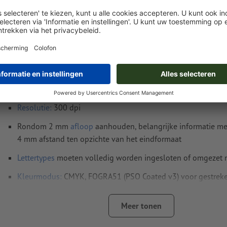
Instructies voor drukgegevens YUPOTAKO®-s
5,5 x 8,5 cm
Gegevensformaat
(incl. 2 mm afloop): 5,9 x 8,9 cm
Eindformaat
: 5,5 x 8,5 cm
Resolutie:
300 dpi
Rondom 2 mm
afloop
aanhouden, belangrijke informatie me
4 mm afstand ten opzichte van het eindformaat
Lettertypes
moeten volledig worden ingesloten of omgezet
Kleurmodus:
CMYK, FOGRA51 (PSO Coated v3) voor gestreke
Spel- en zetfouten
worden door ons niet gecontroleerd
Meer tonen
Overdrukinstellingen
worden door ons niet gecontroleerd