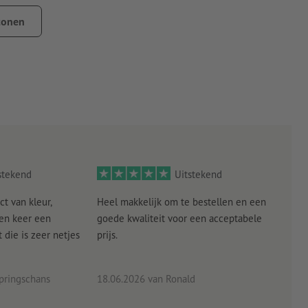
tonen
j zijn en mag geen andere verontreinigingen bevatten. Dit kan
e laklagen moeten gedroogd resp. volledig uitgehard zijn.
stekend
Uitstekend
ct van kleur,
Heel makkelijk om te bestellen en een
Als
een keer een
goede kwaliteit voor een acceptabele
KLED
die is zeer netjes
prijs.
tevr
eind
pringschans
18.06.2026
van Ronald
02.0