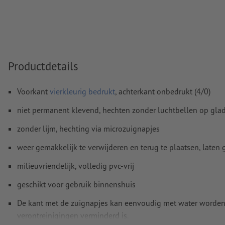
Transparanties
moeten in het algemeen worden
Commentaren
worden verwijderd en niet afgedrukt
Inhoud van
formuliervelden
worden mee afgedrukt
Productdetails
Hoe maak ik afdrukgegevens correct?
Voorkant
vierkleurig bedrukt
, achterkant onbedrukt (4/0)
niet permanent klevend, hechten zonder luchtbellen op gl
zonder lijm, hechting via microzuignapjes
weer gemakkelijk te verwijderen en terug te plaatsen, laten 
milieuvriendelijk, volledig pvc-vrij
geschikt voor gebruik binnenshuis
De kant met de zuignapjes kan eenvoudig met water worden 
verontreinigingen verminderd is.