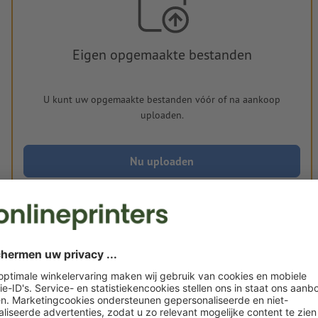
Eigen opgemaakte bestanden
U kunt uw opgemaakte bestanden vóór of na aankoop
uploaden.
Nu uploaden
Levering circa:
€ 66,26
€
vr. 21 aug. - di. 25 aug.
excl. btw
inc
Gewicht: ca.
8,2 g