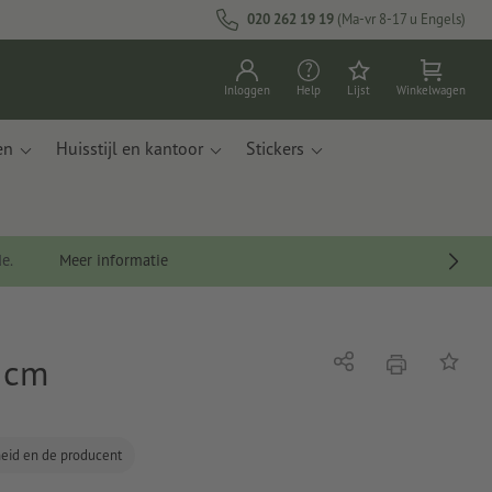
020 262 19 19
(Ma-vr 8-17 u Engels)
Inloggen
Help
Lijst
Winkelwagen
en
Huisstijl en kantoor
Stickers
de.
Meer informatie
 cm
afdrukken
Delen
Op de li
gheid en de producent