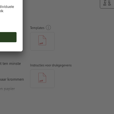
tickers,
Templates
t ten minste
Instructies voor drukgegevens
 naar krommen
n papier