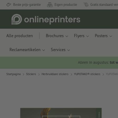
Beste prijs-garantie
Eigen productie
Gratis standaard ve
Alle producten
Brochures
Flyers
Posters
Reclameartikelen
Services
Alleen in augustus:
tot 
Startpagina
Stickers
Herbruikbare stickers
YUPOTAKO®-stickers
YUPOTAKO®