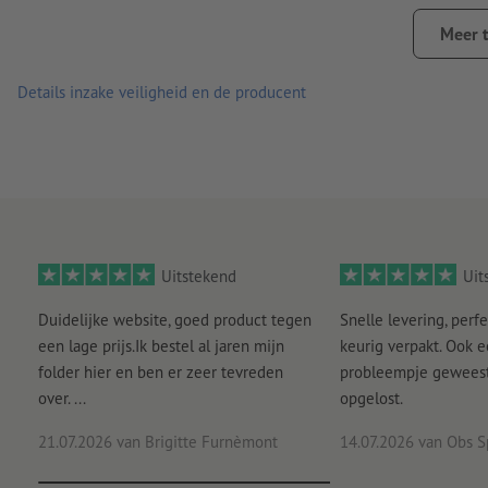
achterkant zonder slit
Meer 
Aanwijzing:
De te beplakken ondergrond moet stof- en vetvri
de kleefkracht van het materiaal nadelig beïnvloeden. Nieuw
Details inzake veiligheid en de producent
Levering: op vellen, niet apart op maat gesneden
Uitstekend
Uit
Duidelijke website, goed product tegen
Snelle levering, perfe
een lage prijs.Ik bestel al jaren mijn
keurig verpakt. Ook 
folder hier en ben er zeer tevreden
probleempje geweest 
over. ...
opgelost.
21.07.2026
van Brigitte Furnèmont
14.07.2026
van Obs S