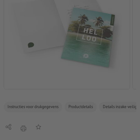
Instructies voor drukgegevens
Productdetails
Details inzake veilig
Delen
Op de lijst
afdrukken