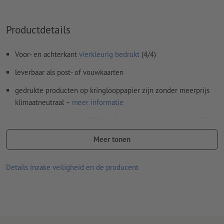
Inhoud van
formuliervelden
worden mee afgedrukt
Productdetails
Hoe maak ik afdrukgegevens correct?
Voor- en achterkant
vierkleurig bedrukt
(4/4)
leverbaar als post- of vouwkaarten
gedrukte producten op kringlooppapier zijn zonder meerprijs
klimaatneutraal –
meer informatie
gevouwen levering bij 300 g/m² kunstdrukpapier is mogelijk,
echter optionele veredeling vervalt
Meer tonen
Levering, indien er geen keuzemogelijkheid bestaat: plano
liggend (gerild, maar niet gevouwen)
Details inzake veiligheid en de producent