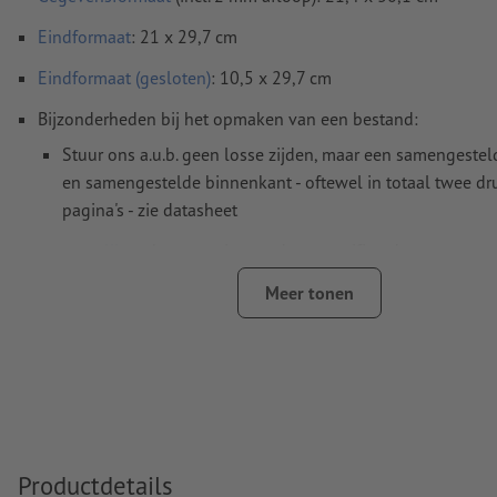
Eindformaat
: 21 x 29,7 cm
Eindformaat (gesloten)
: 10,5 x 29,7 cm
Bijzonderheden bij het opmaken van een bestand:
Stuur ons a.u.b. geen losse zijden, maar een samengestel
en samengestelde binnenkant - oftewel in totaal twee dr
pagina's - zie datasheet
vouwlijnen
kunnen niet worden geverifieerd
op de
looprichting
kunnen wij helaas niet altijd letten
Meer tonen
Voor
veredelingen
gelden specifieke richtlijnen
hoe u uw bestanden met een gedeeltelijke veredeling in
opmaakt, laten wij u
hier
zien
Om ervoor te zorgen dat het motief bij het eindproduct n
staat, dient in het opgemaakte bestand rekening te wor
Productdetails