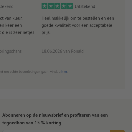
stekend
Uitstekend
ct van kleur,
Heel makkelijk om te bestellen en een
Als
een keer een
goede kwaliteit voor een acceptabele
KLED
die is zeer netjes
prijs.
tevr
eind
pringschans
18.06.2026
van Ronald
02.0
het om echte beoordelingen gaan, vindt u
hier
.
Abonneren op de nieuwsbrief en profiteren van een
tegoedbon van 15 % korting