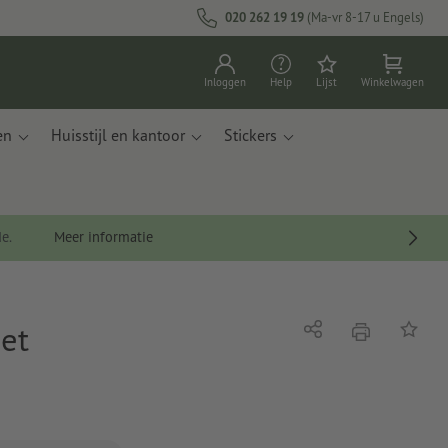
020 262 19 19
(Ma-vr 8-17 u Engels)
Inloggen
Help
Lijst
Winkelwagen
en
Huisstijl en kantoor
Stickers
de.
Meer informatie
et
afdrukken
Delen
Op de li