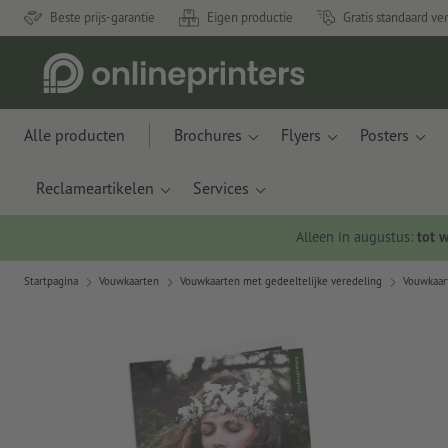
Beste prijs-garantie
Eigen productie
Gratis standaard ve
Alle producten
Brochures
Flyers
Posters
Reclameartikelen
Services
Alleen in augustus:
tot 
Startpagina
Vouwkaarten
Vouwkaarten met gedeeltelijke veredeling
Vouwkaart