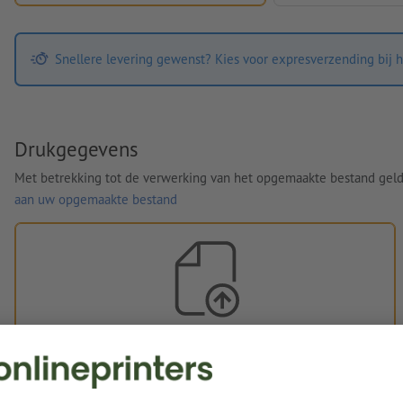
Snellere levering gewenst? Kies voor expresverzending bij h
Drukgegevens
Met betrekking tot de verwerking van het opgemaakte bestand gel
aan uw opgemaakte bestand
Eigen opgemaakte bestanden
U kunt uw opgemaakte bestanden vóór of na aankoop