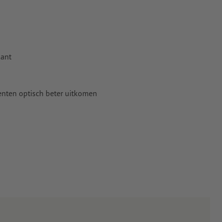
t ten minste
kant
 naar krommen
n papier,
enten optisch beter uitkomen
pier