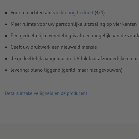
met de
leesrichting
Resolutie:
300 dpi
Voor- en achterkant
vierkleurig bedrukt
(4/4)
Rondom 2 mm
afloop
aanhouden, belangrijke informatie me
Meer ruimte voor uw persoonlijke uitstraling op vier kanten
4 mm afstand ten opzichte van het eindformaat
Een gedeeltelijke veredeling is alleen mogelijk aan de voor
Lettertypes
moeten volledig worden ingesloten of omgezet
Geeft uw drukwerk een nieuwe dimensie
Kleurmodus:
CMYK, FOGRA51 (PSO Coated v3) voor gestreke
de gedeeltelijk aangebrachte UV-lak laat afzonderlijke elem
FOGRA52 (PSO Uncoated v3 FOGRA52) voor ongestreken pa
levering: plano liggend (gerild, maar niet gevouwen)
Spel- en zetfouten
worden door ons niet gecontroleerd
Overdrukinstellingen
worden door ons niet gecontroleerd
Details inzake veiligheid en de producent
Commentaren
worden verwijderd en niet afgedrukt
Inhoud van
formuliervelden
worden mee afgedrukt
Hoe maak ik afdrukgegevens correct?