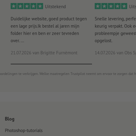
Uitstekend
Uit
Duidelijke website, goed product tegen
Snelle levering, perfe
een lage prijs.Ik bestel al jaren mijn
keurig verpakt. Ook 
folder hier en ben er zeer tevreden
probleempje geweest 
over. ...
opgelost.
21.07.2026
van Brigitte Furnèmont
14.07.2026
van Obs S
oordelingen te verkrijgen. Welke maatregelen Trustpilot neemt om ervoor te zorgen dat 
Blog
Photoshop-tutorials