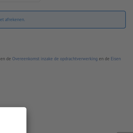
et afrekenen.
den de
Overeenkomst inzake de opdrachtverwerking
en de
Eisen