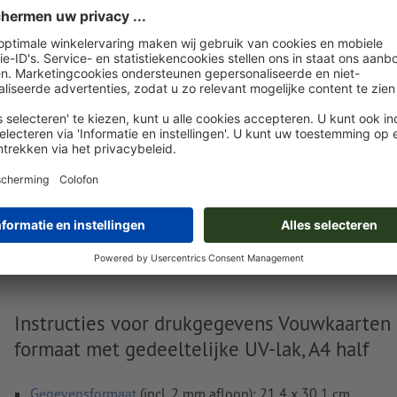
uploaden.
Nu uploaden
Levering circa:
€ 58,41
€
wo. 19 aug.
excl. btw
inc
Gewicht: ca.
168,4 g
Instructies voor drukgegevens Vouwkaarten
formaat met gedeeltelijke UV-lak, A4 half
Gegevensformaat
(incl. 2 mm afloop): 21,4 x 30,1 cm