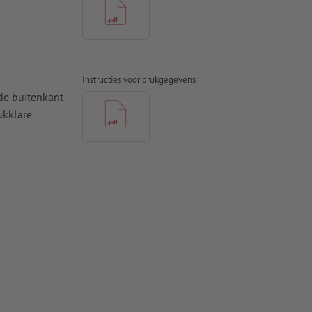
Instructies voor drukgegevens
de buitenkant
ukklare
 InDesign
iet op de kop
den gehouden