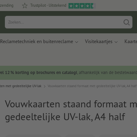
rzending
Trustpilot - Uitstekend
Reclametechniek en buitenreclame
Visitekaartjes
Kaart
wel 12 % korting op brochures en catalogi
, afhankelijk van de bestelwaar
en met gedeeltelijke UV-lak
Vouwkaarten staand formaat met gedeeltelijke UV-lak, A4 half
Vouwkaarten staand formaat m
gedeeltelijke UV-lak, A4 half