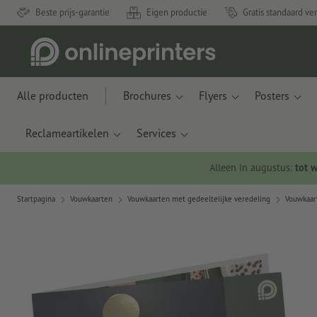
Beste prijs-garantie
Eigen productie
Gratis standaard ve
Alle producten
Brochures
Flyers
Posters
Reclameartikelen
Services
Alleen in augustus:
tot 
Startpagina
Vouwkaarten
Vouwkaarten met gedeeltelijke veredeling
Vouwkaart