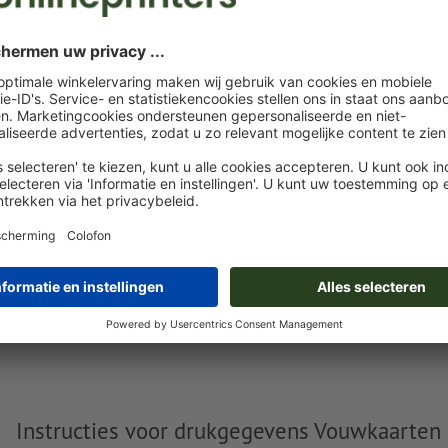
Eigen opgemaakte bestanden
U kunt uw opgemaakte bestanden vóór of na aankoop
uploaden.
Nu uploaden
Levering circa:
€ 62,70
€
di. 18 aug.
excl. btw
inc
Gewicht: ca.
167,8 g
Instructies voor drukgegevens Vouwkaarten 