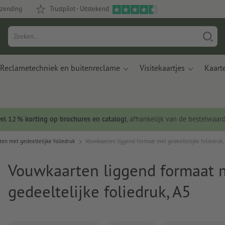
rzending
Trustpilot - Uitstekend
Reclametechniek en buitenreclame
Visitekaartjes
Kaart
wel 12 % korting op brochures en catalogi
, afhankelijk van de bestelwaar
en met gedeeltelijke foliedruk
Vouwkaarten liggend formaat met gedeeltelijke foliedruk,
Vouwkaarten liggend formaat 
gedeeltelijke foliedruk, A5