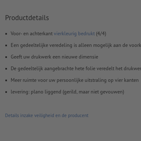
Om ervoor te zorgen dat het motief bij het eindproduct n
staat, dient in het opgemaakte bestand rekening te wor
Productdetails
met de
leesrichting
Resolutie:
300 dpi
Voor- en achterkant
vierkleurig bedrukt
(4/4)
Rondom 2 mm
afloop
aanhouden, belangrijke informatie me
Een gedeeltelijke veredeling is alleen mogelijk aan de voor
4 mm afstand ten opzichte van het eindformaat
Geeft uw drukwerk een nieuwe dimensie
Lettertypes
moeten volledig worden ingesloten of omgezet
De gedeeltelijk aangebrachte hete folie veredelt het drukwe
Kleurmodus:
CMYK, FOGRA51 (PSO Coated v3) voor gestreke
Meer ruimte voor uw persoonlijke uitstraling op vier kanten
FOGRA52 (PSO Uncoated v3 FOGRA52) voor ongestreken pa
levering: plano liggend (gerild, maar niet gevouwen)
Spel- en zetfouten
worden door ons niet gecontroleerd
Overdrukinstellingen
worden door ons niet gecontroleerd
Details inzake veiligheid en de producent
Commentaren
worden verwijderd en niet afgedrukt
Inhoud van
formuliervelden
worden mee afgedrukt