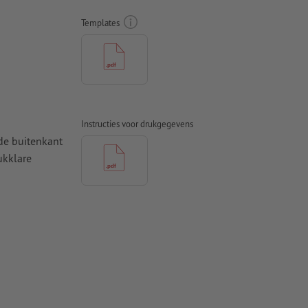
Templates
Instructies voor drukgegevens
de buitenkant
ukklare
 InDesign