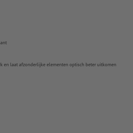
iet op de kop
den gehouden
t ten minste
kant
 naar krommen
rk en laat afzonderlijke elementen optisch beter uitkomen
n papier,
pier