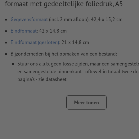
formaat met gedeeltelijke foliedruk, A5
Gegevensformaat
(incl. 2 mm afloop): 42,4 x 15,2 cm
Eindformaat
: 42 x 14,8 cm
Eindformaat (gesloten)
: 21 x 14,8 cm
Bijzonderheden bij het opmaken van een bestand:
Stuur ons a.u.b. geen losse zijden, maar een samengestel
en samengestelde binnenkant - oftewel in totaal twee dr
pagina's - zie datasheet
vouwlijnen
kunnen niet worden geverifieerd
op de
looprichting
kunnen wij helaas niet altijd letten
Meer tonen
Voor
veredelingen
gelden specifieke richtlijnen
hoe u uw bestanden met een gedeeltelijke veredeling in
opmaakt, laten wij u
hier
zien