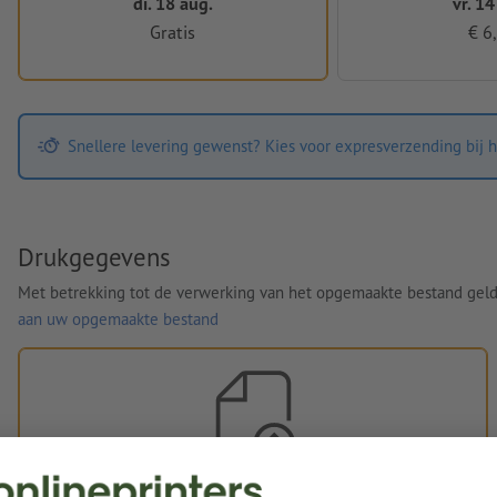
di. 18 aug.
vr. 14
Gratis
€ 6
Snellere levering gewenst? Kies voor expresverzending bij h
Drukgegevens
Met betrekking tot de verwerking van het opgemaakte bestand gel
aan uw opgemaakte bestand