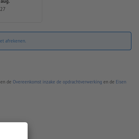
 aug.
,27
et afrekenen.
den de
Overeenkomst inzake de opdrachtverwerking
en de
Eisen