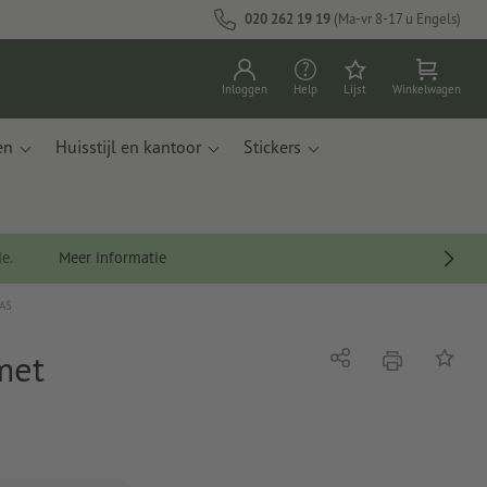
020 262 19 19
(Ma-vr 8-17 u Engels)
Inloggen
Help
Lijst
Winkelwagen
en
Huisstijl en kantoor
Stickers
de.
Meer informatie
 A5
met
afdrukken
Delen
Op de li