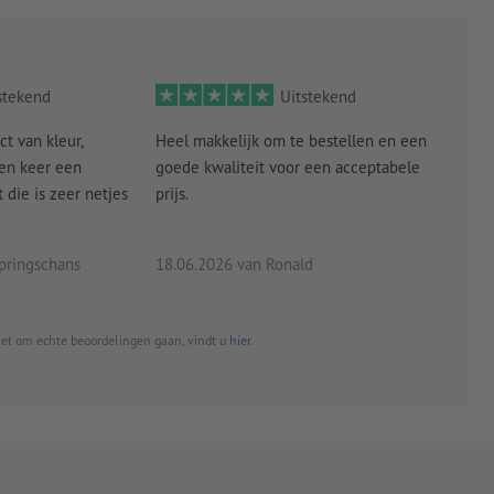
stekend
Uitstekend
ct van kleur,
Heel makkelijk om te bestellen en een
Als
een keer een
goede kwaliteit voor een acceptabele
KLED
die is zeer netjes
prijs.
tevr
eind
pringschans
18.06.2026
van Ronald
02.0
het om echte beoordelingen gaan, vindt u
hier
.