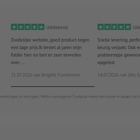
Hoe maak ik afdrukgegevens correct?
Uitstekend
Uit
Duidelijke website, goed product tegen
Snelle levering, perfe
een lage prijs.Ik bestel al jaren mijn
keurig verpakt. Ook 
folder hier en ben er zeer tevreden
probleempje geweest 
over. ...
opgelost.
21.07.2026
van Brigitte Furnèmont
14.07.2026
van Obs S
oordelingen te verkrijgen. Welke maatregelen Trustpilot neemt om ervoor te zorgen dat 