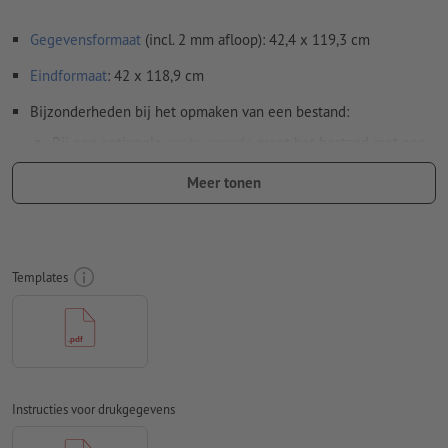
Gegevensformaat
(incl. 2 mm afloop): 42,4 x 119,3 cm
Eindformaat
: 42 x 118,9 cm
Bijzonderheden bij het opmaken van een bestand:
Bij een optionele
contoursnede
moet het bestand met een
extra snijcontour worden opgemaakt
Meer tonen
Let erop dat binnen een bestaande contoursnede om
productietechnische redenen geen andere contoursnede
kan worden aangemaakt.
Templates
Resolutie:
300 dpi
Rondom 2 mm
afloop
aanhouden, belangrijke informatie met
ten minste 4 mm afstand ten opzichte van het eindformaat
Lettertypes
moeten volledig worden ingesloten of omgezet
naar krommen
Instructies voor drukgegevens
Kleurmodus:
CMYK, FOGRA51 (PSO Coated v3) voor gestreken