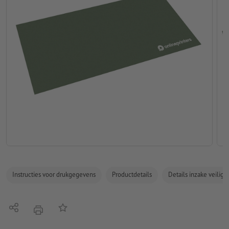
Instructies voor drukgegevens
Productdetails
Details inzake veilig
Delen
Op de lijst
afdrukken