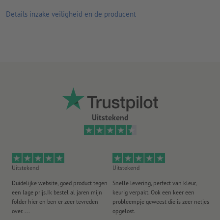
slipvrij getest
Details inzake veiligheid en de producent
door verzekeringen gecertificeerd tegen eventueel
veroorzaakt lichamelijk letsel
ongevoelig voor krassen en slijtage
antislipstructuur met reliëf op het oppervlak
voor een optimale levensduur: stickers alleen op een droge en
schoongemaakte ondergrond aanbrengen
Uitstekend
tip voor gebruik buitenshuis: samengestelde folie dient bij het
aanbrengen te worden verwarmd met een haardroger
levering: opgerold
Uitstekend
Uitstekend
Ui
Duidelijke website, goed product tegen
Snelle levering, perfect van kleur,
He
een lage prijs.Ik bestel al jaren mijn
keurig verpakt. Ook een keer een
ee
folder hier en ben er zeer tevreden
probleempje geweest die is zeer netjes
ac
over. ...
opgelost.