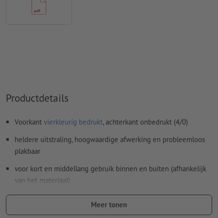
papier, FOGRA52 (PSO Uncoated v3 FOGRA52) voor
ongestreken papier
Spel- en zetfouten
worden door ons niet gecontroleerd
Overdrukinstellingen
worden door ons niet gecontroleerd
Commentaren
worden verwijderd en niet afgedrukt
Inhoud van
formuliervelden
worden mee afgedrukt
Productdetails
Hoe maak ik afdrukgegevens correct?
Voorkant
vierkleurig bedrukt
, achterkant onbedrukt (4/0)
heldere uitstraling, hoogwaardige afwerking en probleemloos
plakbaar
voor kort en middellang gebruik binnen en buiten (afhankelijk
van het materiaal)
in hoogwaardige digitale druk bedrukt
Meer tonen
inclusief mat, stroef beschermlaminaat: