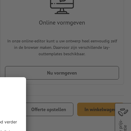
Online vormgeven
In onze online-editor kunt u uw ontwerp heel eenvoudig zelf
in de browser maken. Daarvoor zijn verschillende lay-
outtemplates beschikbaar.
Nu vormgeven
225,71
Offerte opstellen
In winkelwagen
21% btw
Beste prijs-