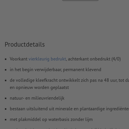
Overdrukinstellingen
worden door ons niet gecontroleerd
Transparanties
moeten in het algemeen worden
Commentaren
worden verwijderd en niet afgedrukt
Inhoud van
formuliervelden
worden mee afgedrukt
Productdetails
Hoe maak ik afdrukgegevens correct?
Voorkant
vierkleurig bedrukt
, achterkant onbedrukt (4/0)
in het begin verwijderbaar, permanent klevend
de volledige kleefkracht ontwikkelt zich pas na 48 uur, tot 
en opnieuw worden geplaatst
natuur- en milieuvriendelijk
bestaan uitsluitend uit minerale en plantaardige ingrediënt
met plakmiddel op waterbasis zonder lijm