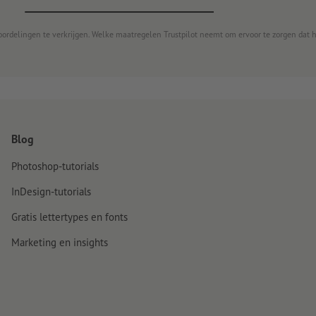
gegarandeerd.
Levering: apart op maat gesneden
oordelingen te verkrijgen. Welke maatregelen Trustpilot neemt om ervoor te zorgen dat 
Blog
Photoshop-tutorials
InDesign-tutorials
Gratis lettertypes en fonts
Marketing en insights