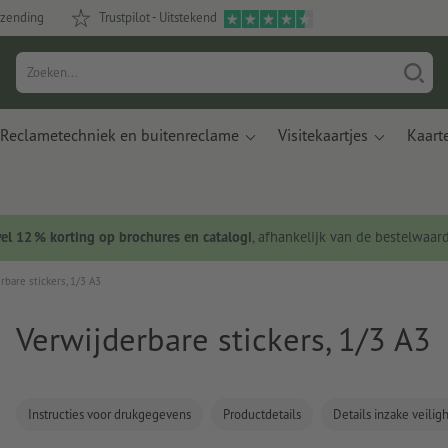
rzending
Trustpilot - Uitstekend
Reclametechniek en buitenreclame
Visitekaartjes
Kaart
wel 12 % korting op brochures en catalogi
, afhankelijk van de bestelwaar
rbare stickers, 1/3 A3
Verwijderbare stickers, 1/3 A3
Instructies voor drukgegevens
Productdetails
Details inzake veili