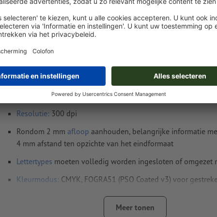
Instructies voor drukgegevens Verwijderbare 
1/3 A3
Gegevensformaat
(incl. 2 mm afloop): 14,4 x 30,1 cm
Eindformaat
: 14 x 29,7 cm
Resolutie:
300 dpi
Rondom 2 mm
afloop
aanhouden, belangrijke informatie me
4 mm afstand ten opzichte van het eindformaat
Lettertypes
moeten volledig worden ingesloten of omgezet
Kleurmodus:
CMYK, FOGRA51 (PSO Coated v3) voor gestreke
FOGRA52 (PSO Uncoated v3 FOGRA52) voor ongestreken pa
Meer tonen
Spel- en zetfouten
worden door ons niet gecontroleerd