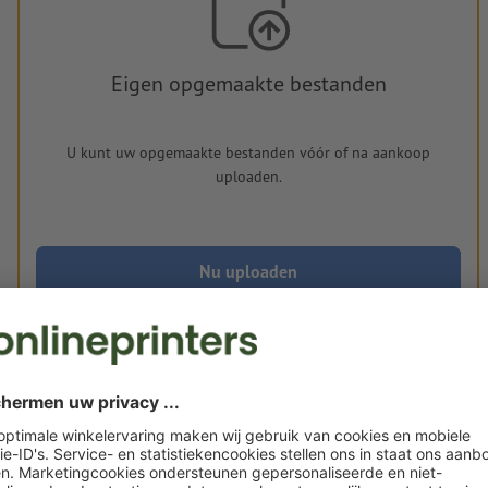
Eigen opgemaakte bestanden
U kunt uw opgemaakte bestanden vóór of na aankoop
uploaden.
Nu uploaden
Levering circa:
€ 186,54
€ 
di. 18 aug. - do. 20 aug.
excl. btw
incl. 
Gewicht: ca.
873 g