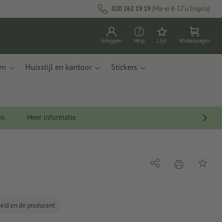
020 262 19 19
(Ma-vr 8-17 u Engels)
Inloggen
Help
Lijst
Winkelwagen
en
Huisstijl en kantoor
Stickers
de.
Meer informatie
afdrukken
Delen
Op de li
gheid en de producent