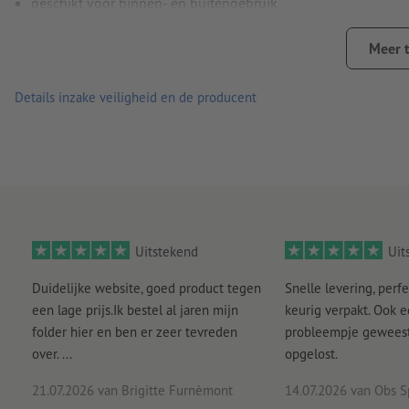
geschikt voor binnen- en buitengebruik
eenvoudig corrigeerbaar opplakken en gemakkelijk te verwi
Meer 
Let erop dat de kleur van de stickers bij dagelijkse belastin
onderhevig kan zijn aan slijtage
Details inzake veiligheid en de producent
Aanwijzing:
De te beplakken ondergrond moet stof- en vetvri
de kleefkracht van het materiaal nadelig beïnvloeden. Nieuw
Belangrijk: Om productietechnische redenen kan de slit van 
gegarandeerd.
Levering: apart op maat gesneden
Uitstekend
Uit
Duidelijke website, goed product tegen
Snelle levering, perfe
een lage prijs.Ik bestel al jaren mijn
keurig verpakt. Ook 
folder hier en ben er zeer tevreden
probleempje geweest 
over. ...
opgelost.
21.07.2026
van Brigitte Furnèmont
14.07.2026
van Obs S