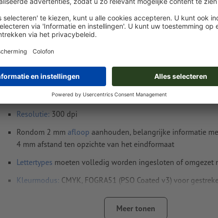
Instructies voor drukgegevens Veganistische 
Ovaal, 4,8 x 7,0 cm
Gegevensformaat
(incl. 2 mm afloop): 5,2 x 7,4 cm
Eindformaat
: 4,8 x 7 cm
Resolutie:
300 dpi
Rondom 2 mm
afloop
aanhouden, belangrijke informatie me
4 mm afstand ten opzichte van het eindformaat
Lettertypes
moeten volledig worden ingesloten of omgezet
Kleurmodus:
CMYK, FOGRA51 (PSO Coated v3) voor gestreke
FOGRA52 (PSO Uncoated v3 FOGRA52) voor ongestreken pa
Meer tonen
Spel- en zetfouten
worden door ons niet gecontroleerd