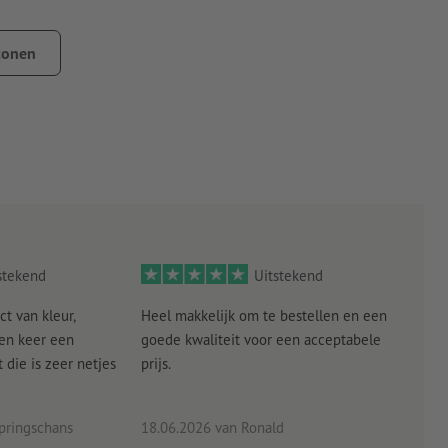
jderen
tonen
g, zoals bij het plakken op mobiele telefoons of portemonnees,
j zijn en mag geen andere verontreinigingen bevatten. Dit kan
e laklagen moeten gedroogd resp. volledig uitgehard zijn.
de drager vooral bij kleine formaten niet worden
stekend
Uitstekend
ct van kleur,
Heel makkelijk om te bestellen en een
Als
een keer een
goede kwaliteit voor een acceptabele
KLED
die is zeer netjes
prijs.
tevr
eind
pringschans
18.06.2026
van Ronald
02.0