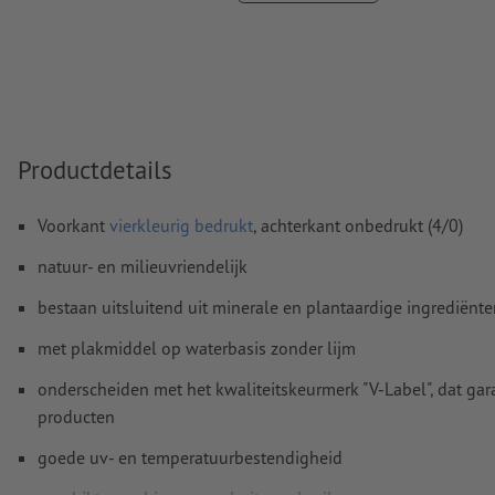
Overdrukinstellingen
worden door ons niet gecontroleerd
Commentaren
worden verwijderd en niet afgedrukt
Inhoud van
formuliervelden
worden mee afgedrukt
Productdetails
Hoe maak ik afdrukgegevens correct?
Voorkant
vierkleurig bedrukt
, achterkant onbedrukt (4/0)
natuur- en milieuvriendelijk
bestaan uitsluitend uit minerale en plantaardige ingrediënt
met plakmiddel op waterbasis zonder lijm
onderscheiden met het kwaliteitskeurmerk "V-Label", dat gar
producten
goede uv- en temperatuurbestendigheid