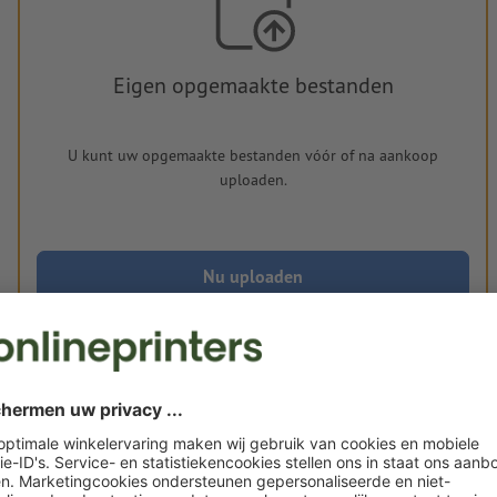
Eigen opgemaakte bestanden
U kunt uw opgemaakte bestanden vóór of na aankoop
uploaden.
Nu uploaden
Levering circa:
€ 67,35
€
do. 20 aug. - ma. 24 aug.
excl. btw
inc
Gewicht: ca.
71 g