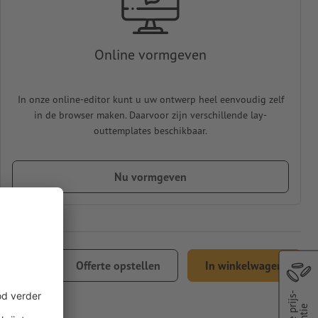
Online vormgeven
In onze online-editor kunt u uw ontwerp heel eenvoudig zelf
in de browser maken. Daarvoor zijn verschillende lay-
outtemplates beschikbaar.
Nu vormgeven
 81,49
Offerte opstellen
In winkelwagen
l. 21% btw
Beste prijs-