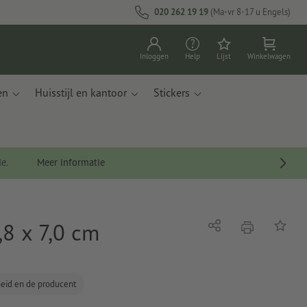
020 262 19 19
(Ma-vr 8-17 u Engels)
Inloggen
Help
Lijst
Winkelwagen
en
Huisstijl en kantoor
Stickers
de.
Meer informatie
,8 x 7,0 cm
afdrukken
Delen
Op de li
gheid en de producent