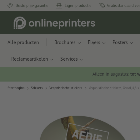
Beste prijs-garantie
Eigen productie
Gratis standaard ve
Alle producten
Brochures
Flyers
Posters
Reclameartikelen
Services
Alleen in augustus:
tot 
Startpagina
Stickers
Veganistische stickers
Veganistische stickers, Ovaal, 4,8 x