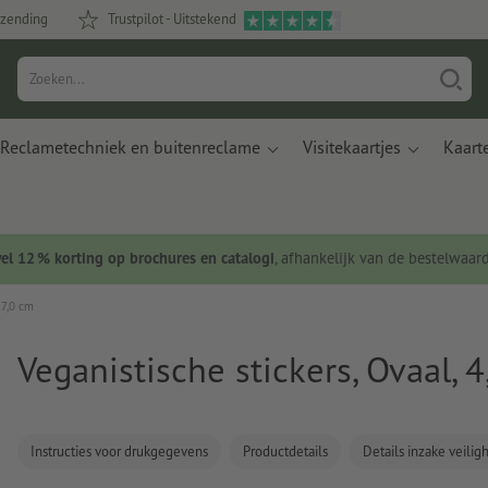
rzending
Trustpilot - Uitstekend
Reclametechniek en buitenreclame
Visitekaartjes
Kaart
wel 12 % korting op brochures en catalogi
, afhankelijk van de bestelwaar
 7,0 cm
Veganistische stickers, Ovaal, 4
Instructies voor drukgegevens
Productdetails
Details inzake veili