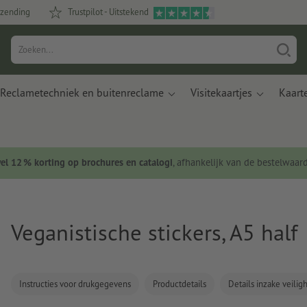
rzending
Trustpilot - Uitstekend
Reclametechniek en buitenreclame
Visitekaartjes
Kaart
wel 12 % korting op brochures en catalogi
, afhankelijk van de bestelwaar
Veganistische stickers, A5 half
Instructies voor drukgegevens
Productdetails
Details inzake veili