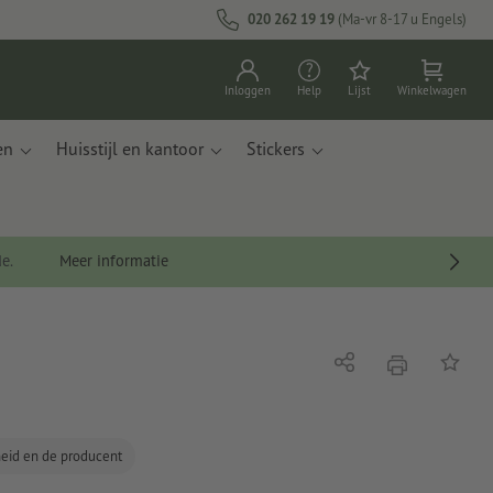
020 262 19 19
(Ma-vr 8-17 u Engels)
Inloggen
Help
Lijst
Winkelwagen
en
Huisstijl en kantoor
Stickers
de.
Meer informatie
afdrukken
Delen
Op de li
gheid en de producent