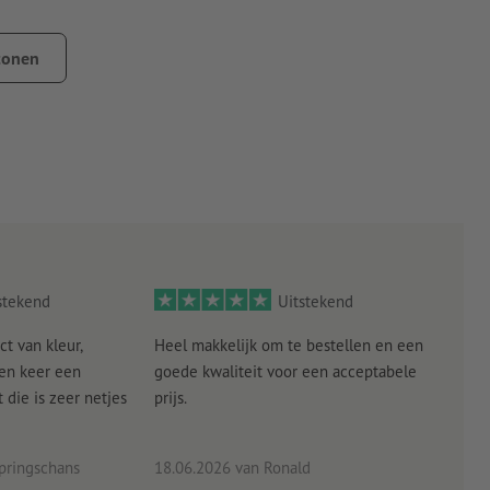
jderen
tonen
g, zoals bij het plakken op mobiele telefoons of portemonnees,
j zijn en mag geen andere verontreinigingen bevatten. Dit kan
e laklagen moeten gedroogd resp. volledig uitgehard zijn.
de drager vooral bij kleine formaten niet worden
stekend
Uitstekend
ct van kleur,
Heel makkelijk om te bestellen en een
Als
een keer een
goede kwaliteit voor een acceptabele
KLED
die is zeer netjes
prijs.
tevr
eind
pringschans
18.06.2026
van Ronald
02.0