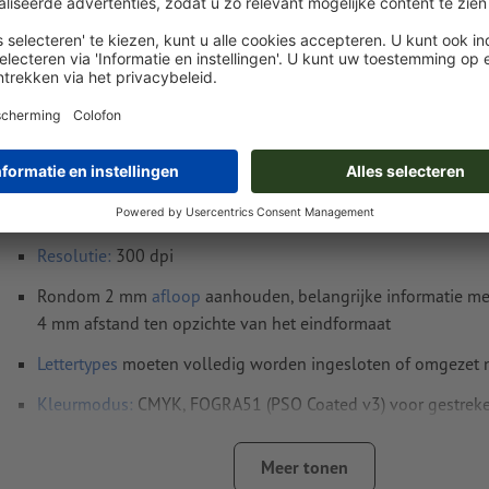
Instructies voor drukgegevens Veganistische 
A5 half
Gegevensformaat
(incl. 2 mm afloop): 7,6 x 21,4 cm
Eindformaat
: 7,2 x 21 cm
Resolutie:
300 dpi
Rondom 2 mm
afloop
aanhouden, belangrijke informatie me
4 mm afstand ten opzichte van het eindformaat
Lettertypes
moeten volledig worden ingesloten of omgezet
Kleurmodus:
CMYK, FOGRA51 (PSO Coated v3) voor gestreke
FOGRA52 (PSO Uncoated v3 FOGRA52) voor ongestreken pa
Meer tonen
Spel- en zetfouten
worden door ons niet gecontroleerd