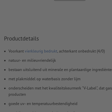
Overdrukinstellingen
worden door ons niet gecontroleerd
Commentaren
worden verwijderd en niet afgedrukt
Inhoud van
formuliervelden
worden mee afgedrukt
Productdetails
Hoe maak ik afdrukgegevens correct?
Voorkant
vierkleurig bedrukt
, achterkant onbedrukt (4/0)
natuur- en milieuvriendelijk
bestaan uitsluitend uit minerale en plantaardige ingrediënt
met plakmiddel op waterbasis zonder lijm
onderscheiden met het kwaliteitskeurmerk "V-Label", dat gar
producten
goede uv- en temperatuurbestendigheid