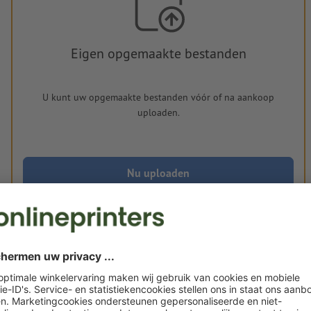
Eigen opgemaakte bestanden
U kunt uw opgemaakte bestanden vóór of na aankoop
uploaden.
Nu uploaden
Levering circa:
€ 71,61
€
wo. 19 aug. - vr. 21 aug.
excl. btw
inc
Gewicht: ca.
318 g