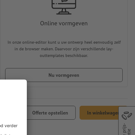
Online vormgeven
In onze online-editor kunt u uw ontwerp heel eenvoudig zelf
in de browser maken. Daarvoor zijn verschillende lay-
outtemplates beschikbaar.
Nu vormgeven
 86,65
Offerte opstellen
In winkelwagen
l. 21% btw
Beste prijs-