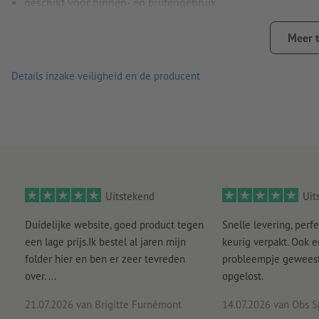
geschikt voor binnen- en buitengebruik
eenvoudig corrigeerbaar opplakken en gemakkelijk te verwi
Meer 
Let erop dat de kleur van de stickers bij dagelijkse belastin
onderhevig kan zijn aan slijtage
Details inzake veiligheid en de producent
Aanwijzing:
De te beplakken ondergrond moet stof- en vetvri
de kleefkracht van het materiaal nadelig beïnvloeden. Nieuw
Belangrijk: Om productietechnische redenen kan de slit van 
gegarandeerd.
Levering: apart op maat gesneden
Uitstekend
Uit
Duidelijke website, goed product tegen
Snelle levering, perfe
een lage prijs.Ik bestel al jaren mijn
keurig verpakt. Ook 
folder hier en ben er zeer tevreden
probleempje geweest 
over. ...
opgelost.
21.07.2026
van Brigitte Furnèmont
14.07.2026
van Obs S