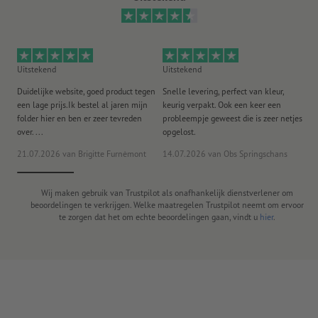
Uitstekend
Uitstekend
Ui
Duidelijke website, goed product tegen
Snelle levering, perfect van kleur,
He
een lage prijs.Ik bestel al jaren mijn
keurig verpakt. Ook een keer een
ee
folder hier en ben er zeer tevreden
probleempje geweest die is zeer netjes
ac
over. ...
opgelost.
21.07.2026
van Brigitte Furnèmont
14.07.2026
van Obs Springschans
18
Wij maken gebruik van Trustpilot als onafhankelijk dienstverlener om
beoordelingen te verkrijgen. Welke maatregelen Trustpilot neemt om ervoor
te zorgen dat het om echte beoordelingen gaan, vindt u
hier
.