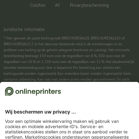
Colofon
AV
Privacybescherming
Juridische informatie
1
Voer gewoon de juiste kortingscode BROCHURESALE8, BROCHURESALE10 of
BROCHURESALE12 in het daarvoor bestemde veld in de winkelwagen in en
profiteer van korting op de gehele categorie brochures en catalogi. Het minimale
bestelbedrag bedraagt 150 euro voor de tegoedbon van 8 %, 500 euro voor de
tegoedbon van 10 % en 1.200 euro voor de tegoedbon van 12 %. Het daadwerkelijk
bereikte bestelbedrag excl. btw is bepalend. Per bestelling kan slechts één
kortingscode worden ingewisseld. Kan meerdere keren worden ingewisseld. Geen
contante uitbetaling. Kan niet met andere acties worden gecombineerd. De actie
geldt tot en met 31-08-2026.
2
Je ontvangst eerst een e-mail waarin je de aanmelding voor de nieuwsbrief
bevestigt met één klik. Pas daarna sturen we je de kortingscode en voortaan onze
nieuwsbrief toe. Natuurlijk kun je je te allen tijde weer afmelden. Kan 1x worden
ingewisseld. Geen minimumbestelwaarde. Maximale hoogte van de korting: € 150
van de bestelwaarde (netto). Geen contante uitbetaling. Kan niet worden
gecombineerd met andere acties of kortingscodes.
De tegoedbon is na ontvangst
zes weken geldig.