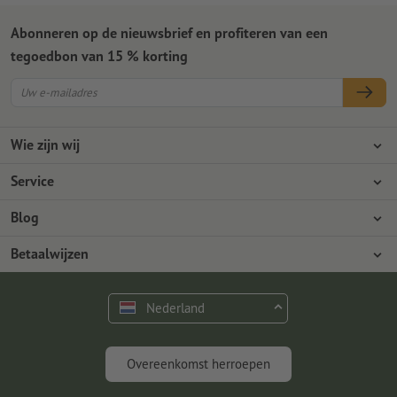
Abonneren op de nieuwsbrief en profiteren van een
tegoedbon van 15 % korting
Wie zijn wij
Ondernemingen
Service
Pers
Betaalwijzen
Blog
Vacatures en carrière
Verzending
Photoshop-tutorials
Betaalwijzen
Milieubescherming
Reclamatie
InDesign-tutorials
Overschrijving
Contact
Nederland
Premium programma
Gratis lettertypes en fonts
FAQ
Marketing en insights
Overeenkomst herroepen