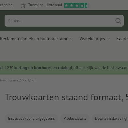
rzending
Trustpilot - Uitstekend
Reclametechniek en buitenreclame
Visitekaartjes
Kaart
wel 12 % korting op brochures en catalogi
, afhankelijk van de bestelwaar
taand formaat, 5,5 x 8,5 cm
Trouwkaarten staand formaat, 
Instructies voor drukgegevens
Productdetails
Details inzake veili