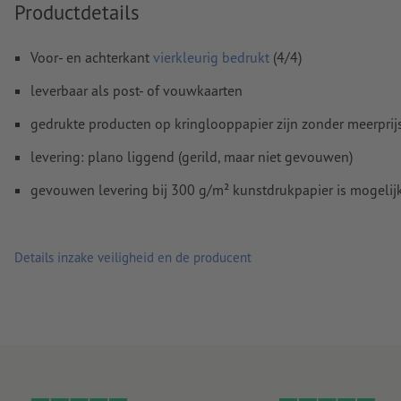
Spel- en zetfouten
worden door ons niet gecontroleerd
Productdetails
Overdrukinstellingen
worden door ons niet gecontroleerd
Voor- en achterkant
vierkleurig bedrukt
(4/4)
Commentaren
worden verwijderd en niet afgedrukt
leverbaar als post- of vouwkaarten
Inhoud van
formuliervelden
worden mee afgedrukt
gedrukte producten op kringlooppapier zijn zonder meerprij
Hoe maak ik afdrukgegevens correct?
levering: plano liggend (gerild, maar niet gevouwen)
gevouwen levering bij 300 g/m² kunstdrukpapier is mogelijk,
Details inzake veiligheid en de producent