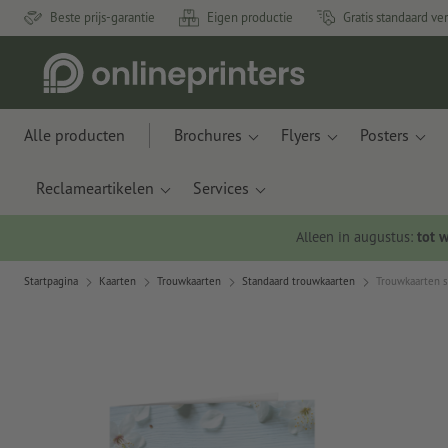
Beste prijs-garantie
Eigen productie
Gratis standaard ve
Alle producten
Brochures
Flyers
Posters
Reclameartikelen
Services
Alleen in augustus:
tot 
Startpagina
Kaarten
Trouwkaarten
Standaard trouwkaarten
Trouwkaarten s