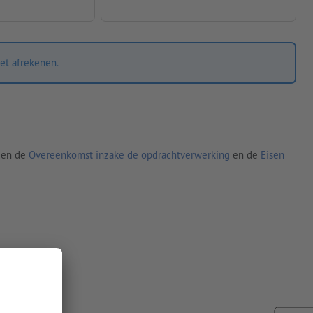
et afrekenen.
den de
Overeenkomst inzake de opdrachtverwerking
en de
Eisen