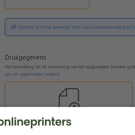
Snellere levering gewenst? Kies voor expresverzending bij h
Drukgegevens
Met betrekking tot de verwerking van het opgemaakte bestand gel
aan uw opgemaakte bestand
Eigen opgemaakte bestanden