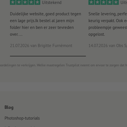
Uitstekend
Uit
Duidelijke website, goed product tegen
Snelle levering, perfe
een lage prijs.Ik bestel al jaren mijn
keurig verpakt. Ook 
folder hier en ben er zeer tevreden
probleempje geweest 
over. ...
opgelost.
21.07.2026
van Brigitte Furnèmont
14.07.2026
van Obs S
oordelingen te verkrijgen. Welke maatregelen Trustpilot neemt om ervoor te zorgen dat 
Blog
Photoshop-tutorials