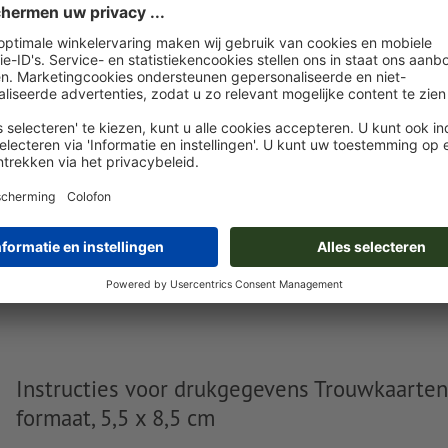
U kunt uw opgemaakte bestanden vóór of na aankoop
uploaden.
Nu uploaden
Levering circa:
€ 38,87
€
vr. 14 aug.
excl. btw
inc
Gewicht: ca.
140 g
Instructies voor drukgegevens Trouwkaarten
formaat, 5,5 x 8,5 cm