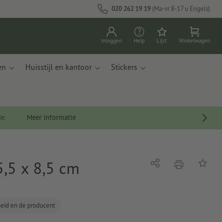
020 262 19 19
(Ma-vr 8-17 u Engels)
Inloggen
Help
Lijst
Winkelwagen
en
Huisstijl en kantoor
Stickers
de.
Meer informatie
5,5 x 8,5 cm
afdrukken
Delen
Op de li
gheid en de producent