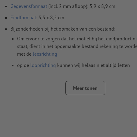
Gegevensformaat
(incl. 2 mm afloop): 5,9 x 8,9 cm
Eindformaat
: 5,5 x 8,5 cm
Bijzonderheden bij het opmaken van een bestand:
Om ervoor te zorgen dat het motief bij het eindproduct n
staat, dient in het opgemaakte bestand rekening te wor
met de
leesrichting
op de
looprichting
kunnen wij helaas niet altijd letten
Resolutie:
300 dpi
Rondom 2 mm
afloop
aanhouden, belangrijke informatie me
Meer tonen
4 mm afstand ten opzichte van het eindformaat
Lettertypes
moeten volledig worden ingesloten of omgezet
Kleurmodus:
CMYK, FOGRA51 (PSO Coated v3) voor gestreke
FOGRA52 (PSO Uncoated v3 FOGRA52) voor ongestreken pa