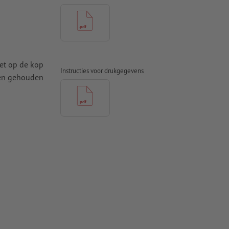
iet op de kop
Instructies voor drukgegevens
den gehouden
t ten minste
 naar krommen
n papier,
pier