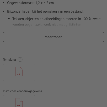
Gegevensformaat: 4,2 x 4,2 cm
Bijzonderheden bij het opmaken van een bestand:
Teksten, objecten en afbeeldingen moeten in 100 % zwart
worden opgemaakt; werk niet met grijstinten
Gebruik geen effecten als schaduwen, verlopen, rasters,
Meer tonen
transparanties enz.
Lettergrootte: ten minste 7 pt, dunste lijn van de letters 0,2
mm
Templates
Onze tip:
Gebruik lettertypes zonder schreven zoals Arial,
Verdana of Helvetica voor een optimale afdruk
Afstand motief tot het eindformaat: minimaal 1 mm
Lijndikte: minimaal 1 pt (0,4 mm)
Instructies voor drukgegevens
Resolutie:
600 dpi
Hoe maak ik afdrukgegevens correct?