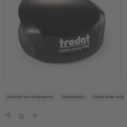
Instructies voor drukgegevens
Productdetails
Details inzake veilig
Delen
Op de lijst
afdrukken