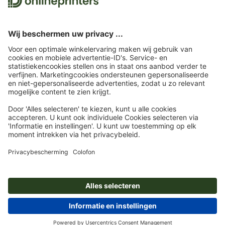
Wij maken gebruik van Trustpilot als onafhankelijk dienstverlener om
beoordelingen te verkrijgen. Welke maatregelen Trustpilot neemt om ervoor
te zorgen dat het om echte beoordelingen gaan, vindt u
hier
.
Startpagina
Kantoorartikelen
Stempels
Zakstempel
Trodat Micro Printy
9342
Abonneren op de nieuwsbrief en profiteren van een
tegoedbon van 15 % korting
Wie zijn wij
Ondernemingen
Service