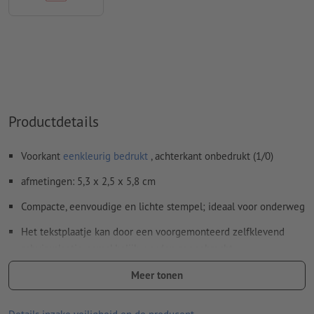
Productdetails
Voorkant
eenkleurig bedrukt
, achterkant onbedrukt (1/0)
afmetingen: 5,3 x 2,5 x 5,8 cm
Compacte, eenvoudige en lichte stempel; ideaal voor onderweg
Het tekstplaatje kan door een voorgemonteerd zelfklevend
schuimplaatje gemakkelijk worden aangebracht
Ontwikkeld voor Trodat-laserrubber met een standaardmaat van
Meer tonen
2,3 mm