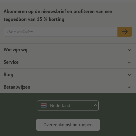
Abonneren op de nieuwsbrief en profiteren van een
tegoedbon van 15 % korting
Wie zijn wij
Ondernemingen
Service
Pers
Betaalwijzen
Blog
Vacatures en carrière
Verzending
Photoshop-tutorials
Betaalwijzen
Milieubescherming
Reclamatie
InDesign-tutorials
Overschrijving
Contact
Nederland
Premium programma
Gratis lettertypes en fonts
FAQ
Marketing en insights
Overeenkomst herroepen