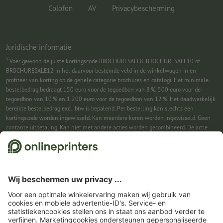
Colofon
AV
Privacybescherming
Juridische informatie
1
Voer gewoon de juiste kortingscode BROCHURESALE8, BROCHURESALE10 of
BROCHURESALE12 in het daarvoor bestemde veld in de winkelwagen in en
profiteer van korting op de gehele categorie brochures en catalogi. Het minimale
bestelbedrag bedraagt 150 euro voor de tegoedbon van 8 %, 500 euro voor de
tegoedbon van 10 % en 1.200 euro voor de tegoedbon van 12 %. Het daadwerkelijk
bereikte bestelbedrag excl. btw is bepalend. Per bestelling kan slechts één
kortingscode worden ingewisseld. Kan meerdere keren worden ingewisseld. Geen
contante uitbetaling. Kan niet met andere acties worden gecombineerd. De actie
geldt tot en met 31-08-2026.
2
Je ontvangst eerst een e-mail waarin je de aanmelding voor de nieuwsbrief
bevestigt met één klik. Pas daarna sturen we je de kortingscode en voortaan onze
nieuwsbrief toe. Natuurlijk kun je je te allen tijde weer afmelden. Kan 1x worden
ingewisseld. Geen minimumbestelwaarde. Maximale hoogte van de korting: € 150
van de bestelwaarde (netto). Geen contante uitbetaling. Kan niet worden
gecombineerd met andere acties of kortingscodes.
De tegoedbon is na ontvangst
zes weken geldig.