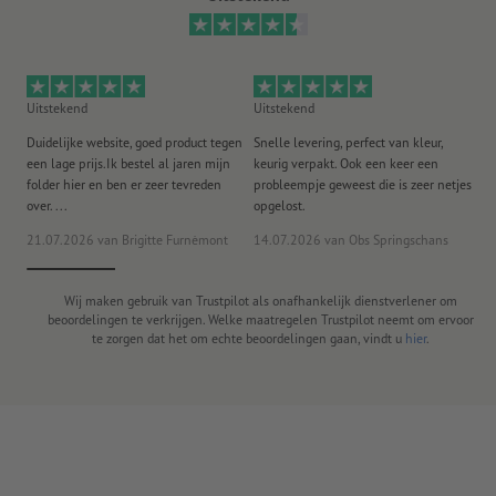
Uitstekend
Uitstekend
Ui
Duidelijke website, goed product tegen
Snelle levering, perfect van kleur,
He
een lage prijs.Ik bestel al jaren mijn
keurig verpakt. Ook een keer een
ee
folder hier en ben er zeer tevreden
probleempje geweest die is zeer netjes
ac
over. ...
opgelost.
21.07.2026
van Brigitte Furnèmont
14.07.2026
van Obs Springschans
18
Wij maken gebruik van Trustpilot als onafhankelijk dienstverlener om
beoordelingen te verkrijgen. Welke maatregelen Trustpilot neemt om ervoor
te zorgen dat het om echte beoordelingen gaan, vindt u
hier
.