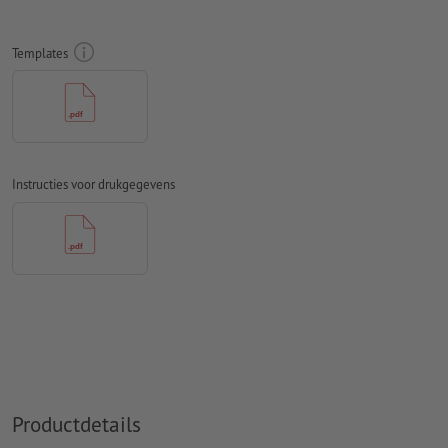
papier
Spel- en zetfouten
worden door ons niet gecontroleerd
Templates
Overdrukinstellingen
worden door ons niet gecontroleerd
Commentaren
worden verwijderd en niet afgedrukt
Inhoud van
formuliervelden
worden mee afgedrukt
Instructies voor drukgegevens
Hoe maak ik afdrukgegevens correct?
Productdetails