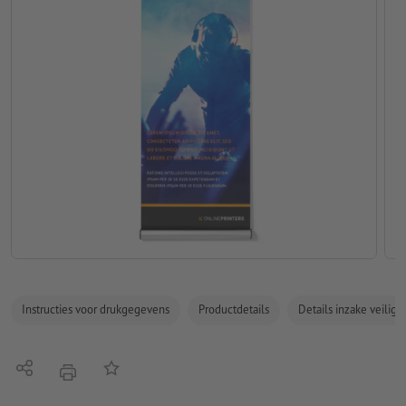
Instructies voor drukgegevens
Productdetails
Details inzake veilig
Delen
Op de lijst
afdrukken