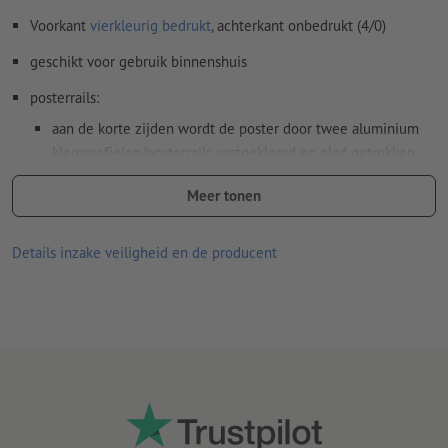
Voorkant
vierkleurig bedrukt
, achterkant onbedrukt (4/0)
geschikt voor gebruik binnenshuis
posterrails:
aan de korte zijden wordt de poster door twee aluminium
klemprofielen/posterrails vastgeklemd en glad getrokken
het bovenste aluminium profiel bevat twee verschuifbare
Meer tonen
ophangogen van kunststof
de klemprofielen zijn herbruikbaar en overtuigen door een
Details inzake veiligheid en de producent
eenvoudige bediening
brandweerstandsklasse B1
er kan maar één ontwerp worden gebruikt per bestelling