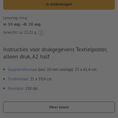
In winkelwagen
Levering circa:
vr. 14 aug. - di. 18 aug.
Gewicht: ca.
21,21 g
Instructies voor drukgegevens Textielposter,
alleen druk, A2 half
Gegevensformaat
(incl. 10 mm overlap): 23 x 61,4 cm
Eindformaat
: 21 x 59,4 cm
Resolutie:
150 dpi
Lettertypes
moeten volledig worden ingesloten of omgezet
naar krommen
Meer tonen
Kleurmodus:
CMYK, FOGRA51 (PSO Coated v3) voor gestreken