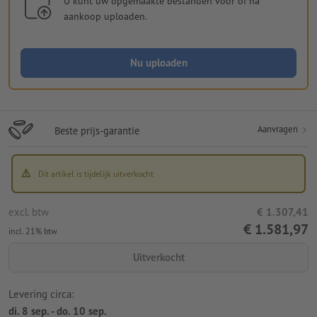
U kunt uw opgemaakte bestanden vóór of na
aankoop uploaden.
Nu uploaden
Aanvragen
Beste prijs-garantie
Dit artikel is tijdelijk uitverkocht
excl. btw
€ 1.307,41
€ 1.581,97
incl. 21% btw
Uitverkocht
Levering circa:
di. 8 sep. - do. 10 sep.