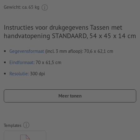
Gewicht: ca.
65 kg
Instructies voor drukgegevens Tassen met
handvatopening STANDAARD, 54 x 45 x 14 cm
Gegevensformaat
(incl. 3 mm afloop): 70,6 x 62,1 cm
Eindformaat
: 70 x 61,5 cm
Resolutie:
300 dpi
Rondom 3 mm
afloop
aanhouden, belangrijke informatie met
ten minste 5 mm afstand ten opzichte van het eindformaat
Meer tonen
Lettertypes
moeten volledig worden ingesloten of omgezet
naar krommen
Kleurmodus:
CMYK, FOGRA51 (PSO Coated v3)
Templates
Spel- en zetfouten
worden door ons niet gecontroleerd