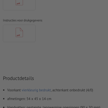
Overdrukinstellingen
worden door ons niet gecontroleerd
Commentaren
worden verwijderd en niet afgedrukt
Instructies voor drukgegevens
Inhoud van
formuliervelden
worden mee afgedrukt
Hoe maak ik afdrukgegevens correct?
Productdetails
Voorkant
vierkleurig bedrukt
, achterkant onbedrukt (4/0)
afmetingen: 54 x 45 x 14 cm
Handvatten: gestanste, langwerpige openingen (90 x 30 mm)