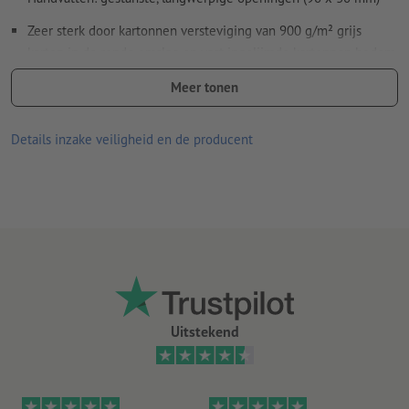
Zeer sterk door kartonnen versteviging van 900 g/m² grijs
karton in de ronde omslag en vast ingelijmde kartonnen bodem
van 350 g/m² grijs karton
Meer tonen
Draagvermogen: max. 6 kg
Details inzake veiligheid en de producent
Alle gebruikte soorten papier, inkt, lak en lijm zijn
levensmiddelveilig
Door de eigenschappen van het kraftpapier kunnen de kleuren
slijten en haarscheuren/beschadigingen aan de rand ontstaan
De draagtassen worden halfautomatisch gemaakt, daarom zijn
geringe afwijkingen op grond van de verwerking mogelijk
verwerking: offsetdruk
Uitstekend