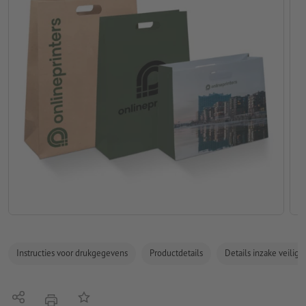
Instructies voor drukgegevens
Productdetails
Details inzake veilig
Delen
Op de lijst
afdrukken