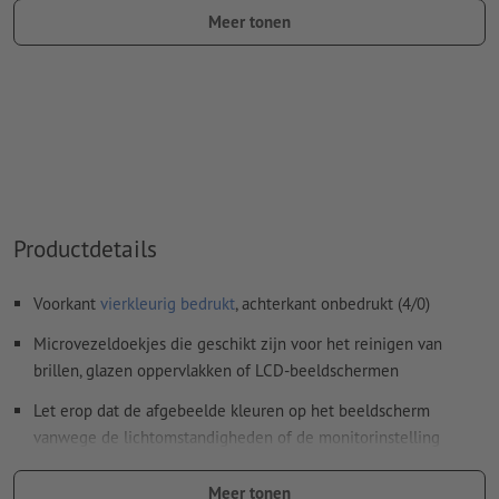
Lettergrootte: ten minste 7 pt
Meer tonen
Kleurmodus:
CMYK, FOGRA51 (PSO Coated v3) voor gestreken
papier, FOGRA52 (PSO Uncoated v3 FOGRA52) voor
ongestreken papier
Spel- en zetfouten
worden door ons niet gecontroleerd
Overdrukinstellingen
worden door ons niet gecontroleerd
Commentaren
worden verwijderd en niet afgedrukt
Productdetails
Inhoud van
formuliervelden
worden mee afgedrukt
Voorkant
vierkleurig bedrukt
, achterkant onbedrukt (4/0)
Hoe maak ik afdrukgegevens correct?
Microvezeldoekjes die geschikt zijn voor het reinigen van
brillen, glazen oppervlakken of LCD-beeldschermen
Let erop dat de afgebeelde kleuren op het beeldscherm
vanwege de lichtomstandigheden of de monitorinstelling
kunnen afwijken van de daadwerkelijke productkleuren.
Meer tonen