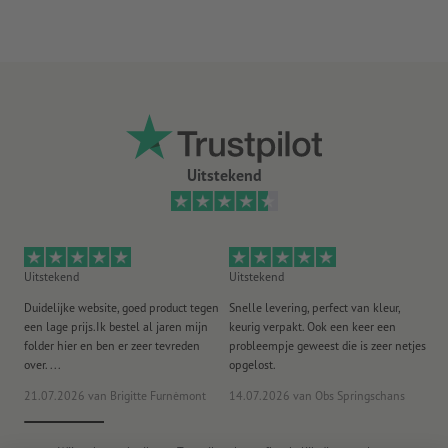
Uitstekend
Uitstekend
Uitstekend
Ui
Duidelijke website, goed product tegen
Snelle levering, perfect van kleur,
He
een lage prijs.Ik bestel al jaren mijn
keurig verpakt. Ook een keer een
ee
folder hier en ben er zeer tevreden
probleempje geweest die is zeer netjes
ac
over. ...
opgelost.
21.07.2026
van Brigitte Furnèmont
14.07.2026
van Obs Springschans
18