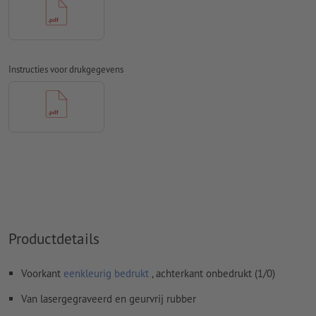
Afstand motief tot het eindformaat: minimaal 1 mm
Lijndikte: minimaal 1 pt (0,4 mm)
Instructies voor drukgegevens
Resolutie:
600 dpi
Hoe maak ik afdrukgegevens correct?
Productdetails
Voorkant
eenkleurig bedrukt
, achterkant onbedrukt (1/0)
Van lasergegraveerd en geurvrij rubber