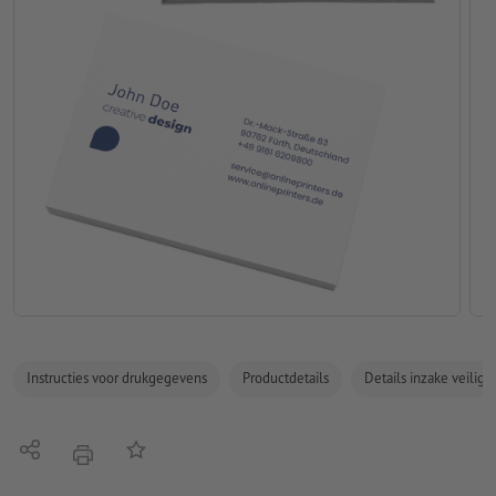
Instructies voor drukgegevens
Productdetails
Details inzake veilig
Delen
Op de lijst
afdrukken