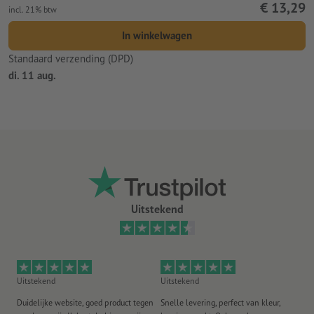
€ 13,29
incl. 21% btw
In winkelwagen
Standaard verzending (DPD)
di. 11 aug.
Uitstekend
Uitstekend
Uitstekend
Ui
Duidelijke website, goed product tegen
Snelle levering, perfect van kleur,
He