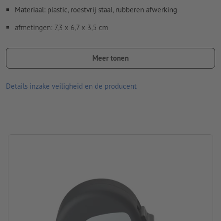
Materiaal: plastic, roestvrij staal , rubberen afwerking
Spel- en zetfouten
worden door ons niet gecontroleerd
afmetingen: 7,3 x 6,7 x 3,5 cm
Hoe maak ik afdrukgegevens correct?
Let erop dat de afgebeelde kleuren op het beeldscherm
vanwege de lichtomstandigheden of de monitorinstelling
Meer tonen
kunnen afwijken van de daadwerkelijke productkleuren.
Details inzake veiligheid en de producent
Verpakking: Doos
verwerking: tampondruk
Drukpositie: op het zilveren plaatje