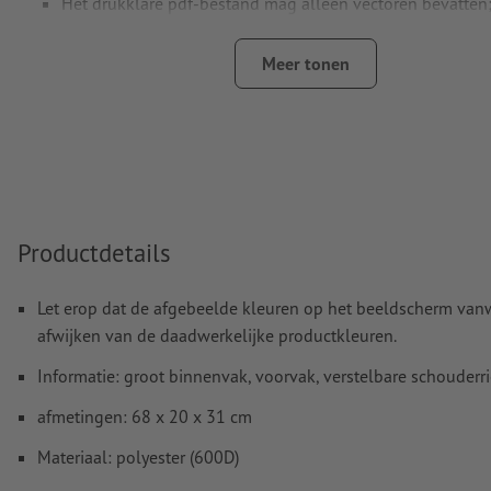
Het drukklare pdf-bestand mag alleen vectoren bevatten; j
afbeeldingen en -templates zijn niet geschikt
Meer tonen
Meer informatie en tips over
vectorgegevens
vindt u in o
functie.
Hoe maak ik afdrukgegevens correct?
Productdetails
Let erop dat de afgebeelde kleuren op het beeldscherm van
afwijken van de daadwerkelijke productkleuren.
Informatie: groot binnenvak, voorvak, verstelbare schouderr
afmetingen: 68 x 20 x 31 cm
Materiaal: polyester (600D)