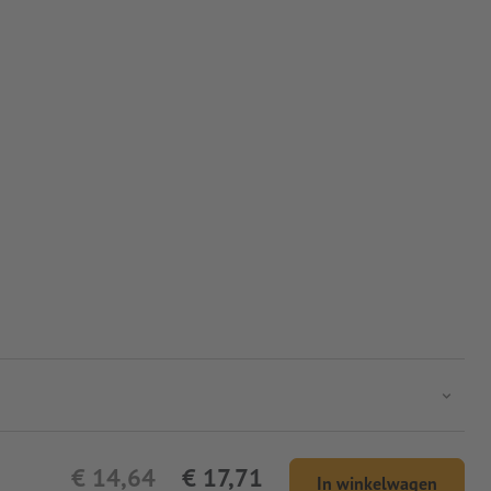
€ 14,64
€ 17,71
In winkelwagen