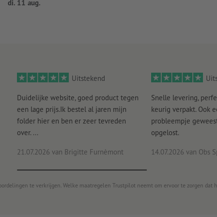
di. 11 aug.
Uitstekend
Uit
Duidelijke website, goed product tegen
Snelle levering, perfe
een lage prijs.Ik bestel al jaren mijn
keurig verpakt. Ook 
folder hier en ben er zeer tevreden
probleempje geweest 
over. ...
opgelost.
21.07.2026
van Brigitte Furnèmont
14.07.2026
van Obs S
oordelingen te verkrijgen. Welke maatregelen Trustpilot neemt om ervoor te zorgen dat 