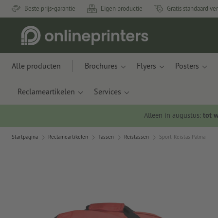
Beste prijs-garantie
Eigen productie
Gratis standaard ve
Alle producten
Brochures
Flyers
Posters
Reclameartikelen
Services
Alleen in augustus:
tot 
Startpagina
Reclameartikelen
Tassen
Reistassen
Sport-Reistas Palma