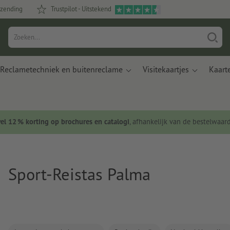
rzending
Trustpilot - Uitstekend
Reclametechniek en buitenreclame
Visitekaartjes
Kaart
wel 12 % korting op brochures en catalogi
, afhankelijk van de bestelwaar
Sport-Reistas Palma