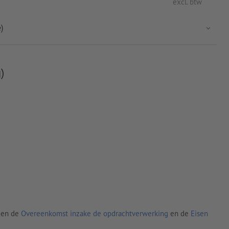
excl. btw
)
)
den de
Overeenkomst inzake de opdrachtverwerking
en de
Eisen