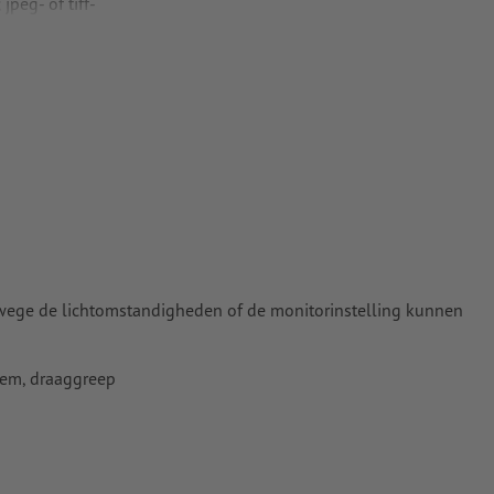
peg- of tiff-
nze Help-
wege de lichtomstandigheden of de monitorinstelling kunnen
iem, draaggreep