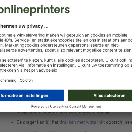
do. 13 aug. - ma. 17 aug.
excl. btw
incl. 
Gewicht: ca.
20,05 kg
Instructies voor drukgegevens Sport-Reista
Gegevensformaat
: 15 x 10 cm
Spel- en zetfouten
worden door ons niet gecontroleerd
Als motiefkleuren kan worden gekozen uit één of twee
speci
Geef de kleurvelden de naam van de doelkleur uit de Pa
FORMULA GUIDE Solid Coated (bijv. "Pantone 286 C").
Er zijn geen metallic- en neonkleuren mogelijk.
De drager kan bij het
drukken met witte inkt
doorschijne