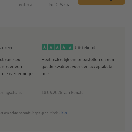
excl. btw
incl. 21% btw
stekend
Uitstekend
ct van kleur,
Heel makkelijk om te bestellen en een
Als
een keer een
goede kwaliteit voor een acceptabele
KLED
die is zeer netjes
prijs.
tevr
eind
pringschans
18.06.2026
van Ronald
02.0
het om echte beoordelingen gaan, vindt u
hier
.