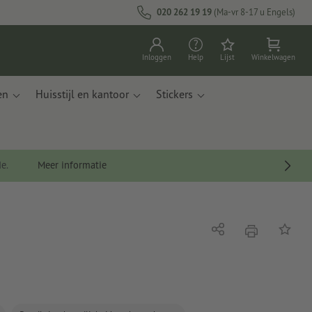
020 262 19 19
(Ma-vr 8-17 u Engels)
Inloggen
Help
Lijst
Winkelwagen
en
Huisstijl en kantoor
Stickers
de.
Meer informatie
afdrukken
Delen
Op de li