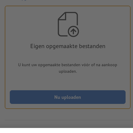
Eigen opgemaakte bestanden
U kunt uw opgemaakte bestanden vóór of na aankoop
uploaden.
Nu uploaden
Levering circa:
€ 345,82
€ 