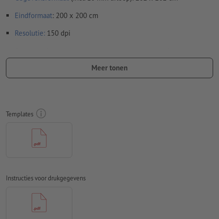
Eindformaat
: 200 x 200 cm
Resolutie:
150 dpi
Rondom 10 mm
afloop
aanhouden, belangrijke informatie met
ten minste 50 mm afstand ten opzichte van het eindformaat
Meer tonen
Lettertypes
moeten volledig worden ingesloten of omgezet
naar krommen
Kleurmodus:
CMYK, FOGRA51 (PSO Coated v3)
Templates
Spel- en zetfouten
worden door ons niet gecontroleerd
Overdrukinstellingen
worden door ons niet gecontroleerd
Commentaren
worden verwijderd en niet afgedrukt
Instructies voor drukgegevens
Inhoud van
formuliervelden
worden mee afgedrukt
Hoe maak ik afdrukgegevens correct?