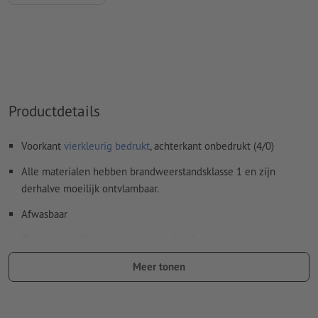
Productdetails
Voorkant
vierkleurig bedrukt
, achterkant onbedrukt (4/0)
Alle materialen hebben brandweerstandsklasse 1 en zijn
derhalve moeilijk ontvlambaar.
Afwasbaar
Optioneel: zeilogen voor eenvoudige bevestiging, rondom het
doek op een onderlinge afstand van ca 50 cm.
Meer tonen
Zeilogen worden volgens leesrichting verwerkt
Optionele extra artikelen: Montagemateriaal