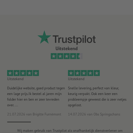
U ontvangt afhankelijk van de grootte van het zeildoek het
optimale aantal materialen nodig voor een veilige
bevestiging
Meer informatie over het spandoekmontagemateriaal vindt
u in de infobox
Absoluut weerbestendig en daarom ook probleemloos buiten te
Uitstekend
gebruiken.
Het traditionele promotiemiddel voor steigers,
bouwschuttingen, brugleuningen en omheiningen.
Uitstekend
Uitstekend
Ui
Er kan maar één ontwerp worden gebruikt per bestelling.
Duidelijke website, goed product tegen
Snelle levering, perfect van kleur,
He
Aanwijzing: Wanneer de kortste zijde langer is dan 190 cm,
een lage prijs.Ik bestel al jaren mijn
keurig verpakt. Ook een keer een
ee
folder hier en ben er zeer tevreden
probleempje geweest die is zeer netjes
ac
moeten de spandoeken om verzendtechnische redenen
over. ...
opgelost.
gevouwen
worden geleverd
21.07.2026
van Brigitte Furnèmont
14.07.2026
van Obs Springschans
18
Let erop dat bij de 360 g/m² Kavalan om productietechnische
redenen naden zichtbaar kunnen zijn.
Wij maken gebruik van Trustpilot als onafhankelijk dienstverlener om