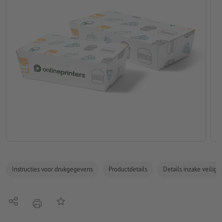
Instructies voor drukgegevens
Productdetails
Details inzake veilig
Delen
Op de lijst
afdrukken