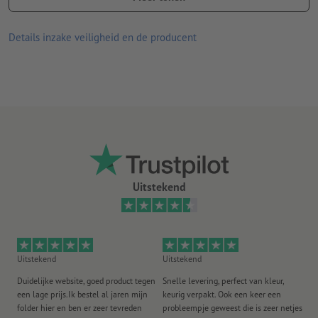
Dankzij een plantaardige barrièrelaag is het materiaal minder
doorlatend; het wordt niet zo snel slap en is daarom ook
Details inzake veiligheid en de producent
geschikt voor vettige of vochtige levensmiddelen
Levering: verlijmd en in elkaar gestapeld
Uitstekend
Uitstekend
Uitstekend
Ui
Duidelijke website, goed product tegen
Snelle levering, perfect van kleur,
He
een lage prijs.Ik bestel al jaren mijn
keurig verpakt. Ook een keer een
ee
folder hier en ben er zeer tevreden
probleempje geweest die is zeer netjes
ac