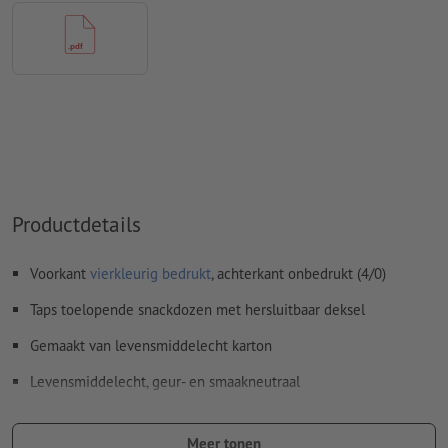
Kleurmodus:
CMYK, FOGRA51 (PSO Coated v3) voor gestreken
papier
Spel- en zetfouten
worden door ons niet gecontroleerd
Overdrukinstellingen
worden door ons niet gecontroleerd
Commentaren
worden verwijderd en niet afgedrukt
Inhoud van
formuliervelden
worden mee afgedrukt
Productdetails
Hoe maak ik afdrukgegevens correct?
Voorkant
vierkleurig bedrukt
, achterkant onbedrukt (4/0)
Taps toelopende snackdozen met hersluitbaar deksel
Gemaakt van levensmiddelecht karton
Levensmiddelecht, geur- en smaakneutraal
100 % composteer- en recyclebaar
Meer tonen