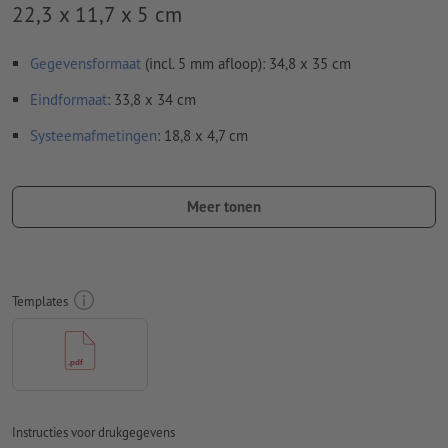
22,3 x 11,7 x 5 cm
Gegevensformaat
(incl. 5 mm afloop): 34,8 x 35 cm
Eindformaat
: 33,8 x 34 cm
Systeemafmetingen
: 18,8 x 4,7 cm
Bijzonderheden bij het opmaken van een bestand:
vouwlijnen
kunnen niet worden geverifieerd
Meer tonen
Om ervoor te zorgen dat het motief bij het eindproduct niet
op de kop staat, dient in het opgemaakte bestand rekening
te worden gehouden met de
leesrichting
Templates
Resolutie:
300 dpi
Rondom 5 mm
afloop
aanhouden, belangrijke informatie met
ten minste 3 mm afstand ten opzichte van het eindformaat
Lettertypes
moeten volledig worden ingesloten of omgezet
Instructies voor drukgegevens
naar krommen