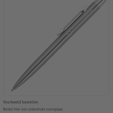
Materiaal: roestvrij staal
Stift: blauw schrijvend
merk: MoLu
Verpakking: Doos
verwerking: lasergegraveerd motief
Graveerpositie: Rechts van de clip
Voorbeeld bestellen
Bestel hier een onbedrukt exemplaar.