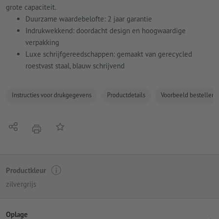
grote capaciteit.
Duurzame waardebelofte: 2 jaar garantie
Indrukwekkend: doordacht design en hoogwaardige
verpakking
Luxe schrijfgereedschappen: gemaakt van gerecycled
roestvast staal, blauw schrijvend
Instructies voor drukgegevens
Productdetails
Voorbeeld bestellen
Delen
Op de lijst
afdrukken
Productkleur
zilvergrijs
Oplage