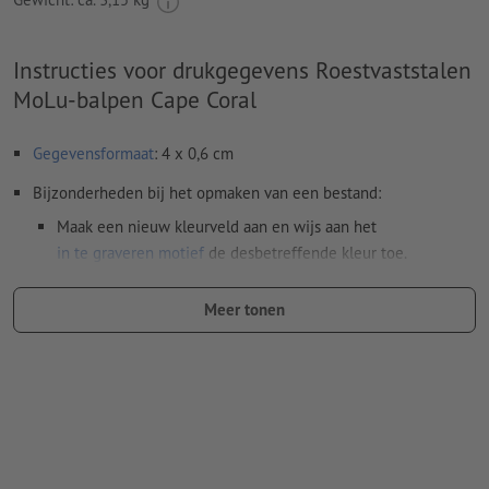
Instructies voor drukgegevens Roestvaststalen
MoLu-balpen Cape Coral
Gegevensformaat
: 4 x 0,6 cm
Bijzonderheden bij het opmaken van een bestand:
Maak een nieuw kleurveld aan en wijs aan het
in te graveren motief
de desbetreffende kleur toe.
naam van de staal: "Laser"
Meer tonen
kleurtype: steunkleur
kleurwaarde: naar keuze
Aanwijzing: Deze "kleur" is alleen bedoeld voor
productiedoeleinden, het is geen gekleurd ingegraveerd
motief