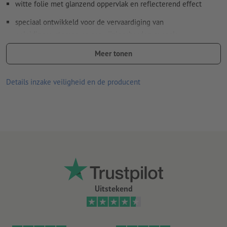
witte folie met glanzend oppervlak en reflecterend effect
speciaal ontwikkeld voor de vervaardiging van
geleidingssystemen en aanwijzingsborden evenals
reflecterende reclame, waarvoor een minimum aan
Meer tonen
retroreflectie voldoende is (reflectie RA1, design A, vroeger
type I)
Details inzake veiligheid en de producent
aan de eisen van de norm DIN 67510 (minimumeisen voor
fotoluminescente van producten) wordt voldaan
goede UV- en temperatuurbestendigheid
geschikt voor binnen- en buitengebruik
achterkant zonder slit
hoe langer de stickers op een bepaalde plaats plakken, des te
moeilijker kunnen ze worden verwijderd
Uitstekend
Aanwijzing:
De te beplakken ondergrond moet stof- en vetvrij
zijn en mag geen andere verontreinigingen bevatten. Dit kan