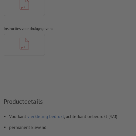
Spel- en zetfouten
worden door ons niet gecontroleerd
Overdrukinstellingen
worden door ons niet gecontroleerd
Transparanties
moeten in het algemeen worden
Instructies voor drukgegevens
Commentaren
worden verwijderd en niet afgedrukt
Inhoud van
formuliervelden
worden mee afgedrukt
Hoe maak ik afdrukgegevens correct?
Productdetails
Voorkant
vierkleurig bedrukt
, achterkant onbedrukt (4/0)
permanent klevend