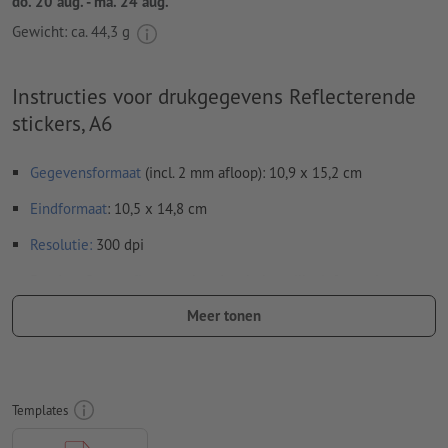
do. 20 aug. - ma. 24 aug.
Gewicht: ca.
44,3 g
Instructies voor drukgegevens Reflecterende
stickers, A6
Gegevensformaat
(incl. 2 mm afloop): 10,9 x 15,2 cm
Eindformaat
: 10,5 x 14,8 cm
Resolutie:
300 dpi
Rondom 2 mm
afloop
aanhouden, belangrijke informatie met
ten minste 4 mm afstand ten opzichte van het eindformaat
Meer tonen
Lettertypes
moeten volledig worden ingesloten of omgezet
naar krommen
Kleurmodus:
CMYK, FOGRA51 (PSO Coated v3) voor gestreken
Templates
papier