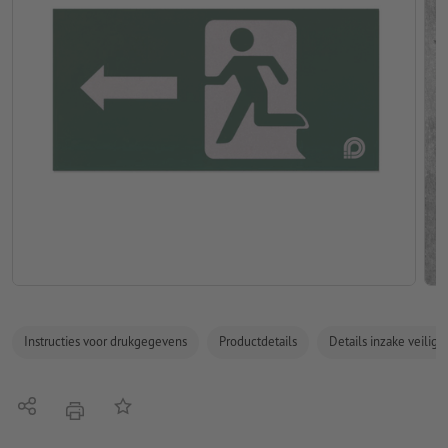
Instructies voor drukgegevens
Productdetails
Details inzake veilig
Delen
Op de lijst
afdrukken